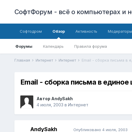
СофтФорум - всё о компьютерах и н
Софтодром
Обзор
Активность
Модераторы
Форумы
Календарь
Правила форума
Главная
Интернет
Интернет
Email - сборка письма в 
Email - сборка письма в единое
Автор
AndySakh
4 июля, 2003
в
Интернет
AndySakh
Опубликовано
4 июля, 2003