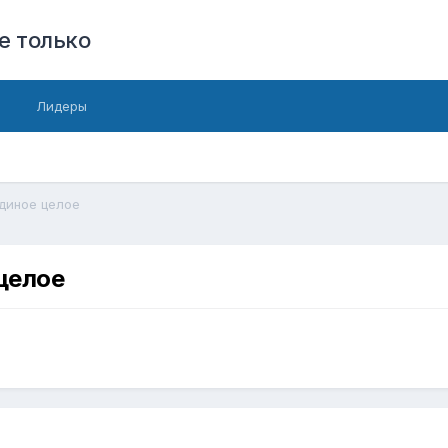
е только
Лидеры
единое целое
 целое