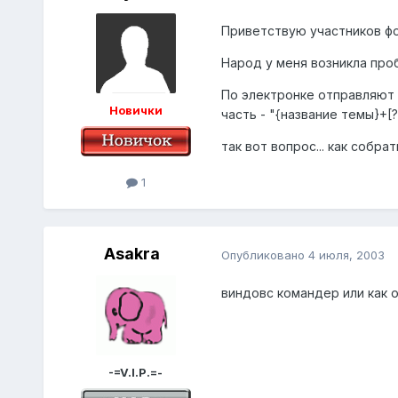
Приветствую участников ф
Народ у меня возникла проб
По электронке отправляют п
Новички
часть - "{название темы}+[?
так вот вопрос... как собра
1
Asakra
Опубликовано
4 июля, 2003
виндовс командер или как 
-=V.I.P.=-