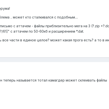
орума!
лема .. может кто сталкивался с подобным....
исьмо с аттачем - файлы приблизительно мега на 3 (?.zip +?.d
?/61]" с аттачем по 50-60кб и расширением *.dat.
ть все части в единое целое? может какая прога есть? а то в ин
он теперь называется тотал камагдер может склеивать файлы