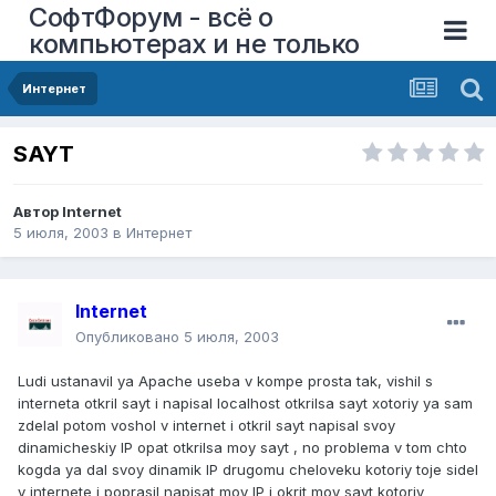
СофтФорум - всё о
компьютерах и не только
Интернет
SAYT
Автор
Internet
5 июля, 2003
в
Интернет
Internet
Опубликовано
5 июля, 2003
Ludi ustanavil ya Apache useba v kompe prosta tak, vishil s
interneta otkril sayt i napisal localhost otkrilsa sayt xotoriy ya sam
zdelal potom voshol v internet i otkril sayt napisal svoy
dinamicheskiy IP opat otkrilsa moy sayt , no problema v tom chto
kogda ya dal svoy dinamik IP drugomu cheloveku kotoriy toje sidel
v internete i poprasil napisat moy IP i okrit moy sayt kotoriy