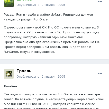
Опубликовано
12 января, 2005
Раздел Run я нашёл в файле default. Рядышком должен
находится раздел RunOnce.
С реестром у меня всё ОК. И с ОС тоже(у меня кстати их 3
штуки - и все ХР, разные только SP). Просто тестирую одну
программу, которую написал один мой знакомый.
Предназначена она для ограничения времени работы на ПК.
Просто перед завершением работы она кидает себя в
RunOnce, откуда и запускается.
Тролль
Опубликовано
12 января, 2005
Emotion
Так надо посмотреть, в каком из RunOnce, их же в реестре
много. Во всяком случае, в несуществующий нормально ключ
в ветви HKEY_USERS\.DEFAULT, которая хранится в файле
default, она себя не кидает, в этой ветви предварительные