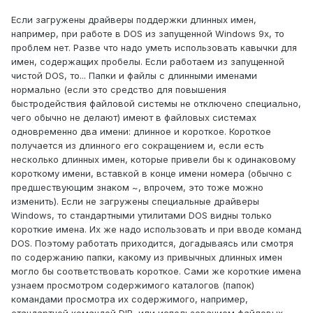
Если загружены драйверы поддержки длинных имен,
например, при работе в DOS из запущенной Windows 9x, то
проблем нет. Разве что надо уметь использовать кавычки для
имен, содержащих пробелы. Если работаем из запущенной
чистой DOS, то... Папки и файлы с длинными именами
нормально (если это средство для повышения
быстродействия файловой системы не отключено специально,
чего обычно не делают) имеют в файловых системах
одновременно два имени: длинное и короткое. Короткое
получается из длинного его сокращением и, если есть
несколько длинных имен, которые привели бы к одинаковому
короткому имени, вставкой в конце имени номера (обычно с
предшествующим знаком ~, впрочем, это тоже можно
изменить). Если не загружены специальные драйверы
Windows, то стандартными утилитами DOS видны только
короткие имена. Их же надо использовать и при вводе команд
DOS. Поэтому работать приходится, догадываясь или смотря
по содержанию папки, какому из привычных длинных имен
могло бы соответствовать короткое. Cами же короткие имена
узнаем просмотром содержимого каталогов (папок)
командами просмотра их содержимого, например,