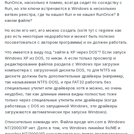
RunOnce, насколько я помню, всегда сидит по соседству с
Run, но эти ключи встречаются в Windows в нескольких
ветвях реестра, где ты нашел Run и не нашел RunOnce? В
каком файле?
Но если его нет, его можно создать (хотя тут с regview как
раз есть некоторые недоработки и может быть полезно
посоветоваться с автором программы) и он должен работать.
Что имеется в виду под "зайти в XP через DOS"? Если запуск
Windows XP из DOS, то никак. А если только просмотр и
редактирование файлов раздела с Windows при загрузке
компьютера с загрузочной дискеты DOS, то для NTFS на
дискете должны быть дополнительные драйверы (например,
так называемая NTFS-DOS), и при FAT32 работать без
специальных утилит или драйверов хотя и можно, но очень
неудобно, так как длинные имена видны полностью тоже
только через специальные утилиты или драйверы (когда
работаешь с DOS из запущенной Windows, эти драйверы
загружаются автоматически при запуске Windows).
Относительно команды win. Файла вроде win.com в Windows
NT/2000/XP нет. Дело в том, что Windows линейки 9х/ME и
линейки NT/2000/XP сконструированы прямо противоположно