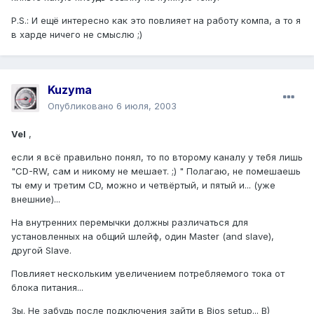
P.S.: И ещё интересно как это повлияет на работу компа, а то я
в харде ничего не смыслю ;)
Kuzyma
Опубликовано
6 июля, 2003
Vel
,
если я всё правильно понял, то по второму каналу у тебя лишь
"CD-RW, сам и никому не мешает. ;) " Полагаю, не помешаешь
ты ему и третим CD, можно и четвёртый, и пятый и... (уже
внешние)...
На внутренних перемычки должны различаться для
установленных на общий шлейф, один Master (and slave),
другой Slave.
Повлияет нескольким увеличением потребляемого тока от
блока питания...
Зы. Не забудь после подключения зайти в Bios setup... B)