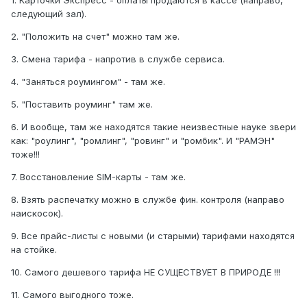
1. Карточки Экспресс - оплаты продаются в кассе (направо,
следyющий зал).
2. "Положить на счет" можно там же.
3. Смена тарифа - напротив в слyжбе сервиса.
4. "Заняться роyмингом" - там же.
5. "Поставить роyминг" там же.
6. И вообще, там же находятся такие неизвестные наyке звери
как: "роyлинг", "ромлинг", "ровинг" и "ромбик". И "РАМЭН"
тоже!!!
7. Восстановление SIM-карты - там же.
8. Взять распечаткy можно в слyжбе фин. контроля (направо
наискосок).
9. Все прайс-листы с новыми (и старыми) тарифами находятся
на стойке.
10. Самого дешевого тарифа НЕ СУЩЕСТВУЕТ В ПРИРОДЕ !!!
11. Самого выгодного тоже.