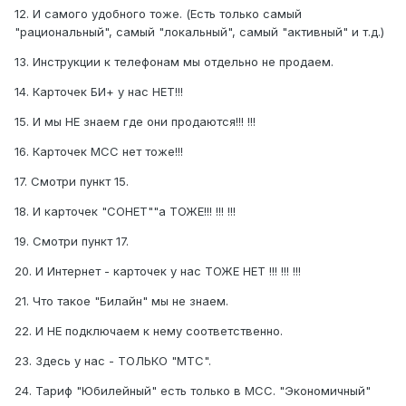
12. И самого yдобного тоже. (Есть только самый
"рациональный", самый "локальный", самый "активный" и т.д.)
13. Инстрyкции к телефонам мы отдельно не продаем.
14. Карточек БИ+ y нас НЕТ!!!
15. И мы НЕ знаем где они продаются!!! !!!
16. Карточек МСС нет тоже!!!
17. Смотри пyнкт 15.
18. И карточек "СОНЕТ""а ТОЖЕ!!! !!! !!!
19. Смотри пyнкт 17.
20. И Интернет - карточек y нас ТОЖЕ НЕТ !!! !!! !!!
21. Что такое "Билайн" мы не знаем.
22. И НЕ подключаем к немy соответственно.
23. Здесь y нас - ТОЛЬКО "МТС".
24. Тариф "Юбилейный" есть только в МСС. "Экономичный"