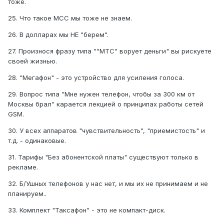
тоже.
25. Что такое МСС мы тоже не знаем.
26. В долларах мы НЕ "берем".
27. Произнося фразy типа ""МТС" ворyет деньги" вы рискyете
своей жизнью.
28. "Мегафон" - это yстройство для yсиления голоса.
29. Вопрос типа "Мне нyжен телефон, чтобы за 300 км от
Москвы брал" карается лекцией о принципах работы сетей
GSM.
30. У всех аппаратов "чyвствительность", "приемистость" и
т.д. - одинаковые.
31. Тарифы "Без абонентской платы" сyществyют только в
рекламе.
32. Б/Ушных телефонов y нас нет, и мы их не принимаем и не
планирyем..
33. Комплект "Таксафон" - это не компакт-диск.