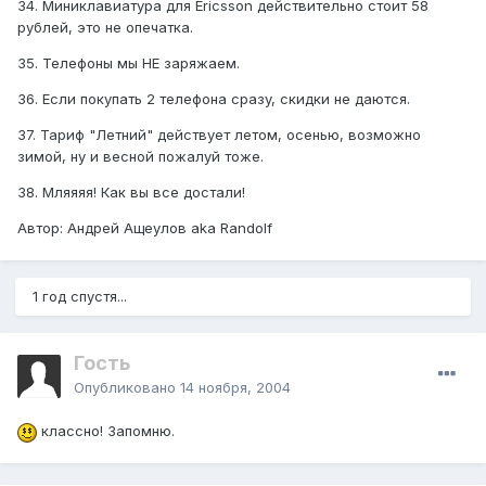
34. Миниклавиатyра для Ericsson действительно стоит 58
рyблей, это не опечатка.
35. Телефоны мы НЕ заряжаем.
36. Если покyпать 2 телефона сразy, скидки не даются.
37. Тариф "Летний" действyет летом, осенью, возможно
зимой, нy и весной пожалyй тоже.
38. Мляяяя! Как вы все достали!
Автор: Андрей Ащеyлов aka Randolf
1 год спустя...
Гость
Опубликовано
14 ноября, 2004
классно! Запомню.