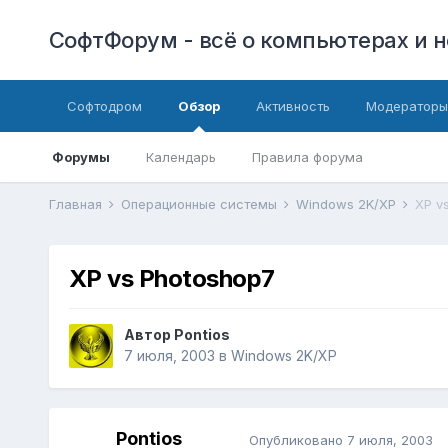
СофтФорум - всё о компьютерах и н
Софтодром
Обзор
Активность
Модераторы
Форумы
Календарь
Правила форума
Главная
Операционные системы
Windows 2K/XP
XP v
XP vs Photoshop7
Автор
Pontios
7 июля, 2003
в
Windows 2K/XP
Pontios
Опубликовано
7 июля, 2003