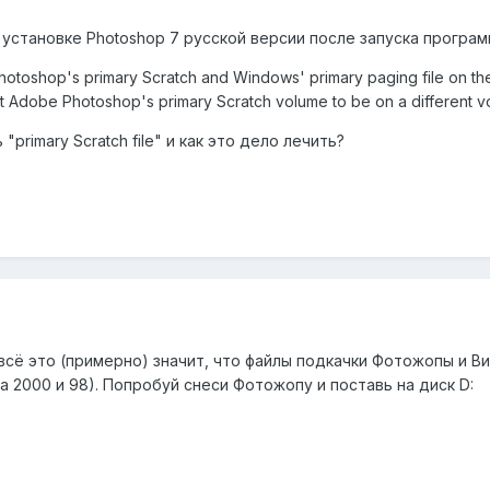
ри установке Photoshop 7 русской версии после запуска програ
hotoshop's primary Scratch and Windows' primary paging file on th
t Adobe Photoshop's primary Scratch volume to be on a different vol
"primary Scratch file" и как это дело лечить?
 всё это (примерно) значит, что файлы подкачки Фотожопы и В
да 2000 и 98). Попробуй снеси Фотожопу и поставь на диск D: