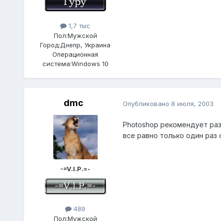
1,7 тыс
Пол:
Мужской
Город:
Днепр, Украина
Операционная
система:
Windows 10
dmc
Опубликовано
8 июля, 2003
Photoshop рекомендует разм
все равно только один раз 
-=V.I.P.=-
489
Пол:
Мужской