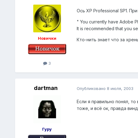
Ось XP Professional SP1. П
" You currently have Adobe P
It is recommended that you se
Новички
Кто-нить знает что за хрень 
3
dartman
Опубликовано
8 июля, 2003
Если я правильно понял, то
тоже, и всё ок, правда вин
Гуру