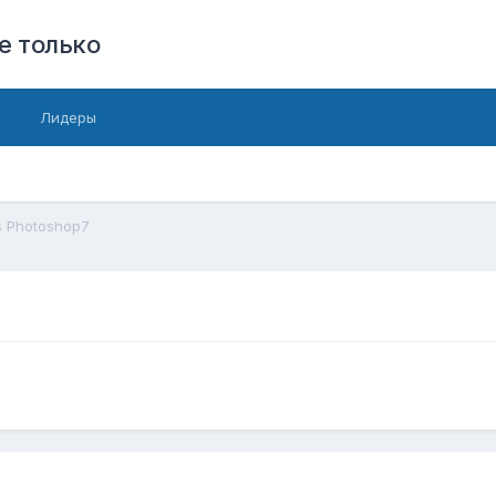
е только
Лидеры
s Photoshop7