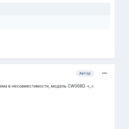
Автор
блема в несовместимости, модель CW068D. <_<