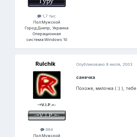
1,7 тыс
Пол:
Мужской
Город:
Днепр, Украина
Операционная
система:
Windows 10
Rulchik
Опубликовано
8 июля, 2003
санечка
Похоже, милочка ( :) ), тебе
-=V.I.P.=-
964
Пол:
Мужской