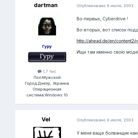
dartman
Опубликовано
9 июля, 2003
Во-первых, Cyberdrive !
Во-вторых, вот список по
http://ahead.de/en/content2/
Гуру
Ищи там именно свою модел
1,7 тыс
Пол:
Мужской
Город:
Днепр, Украина
Операционная
система:
Windows 10
Vel
Опубликовано
9 июля, 2003
У меня ваще болванщик како