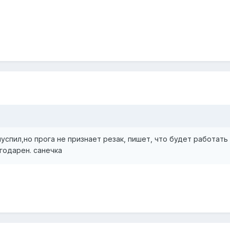
апуспил,но прога не признает резак, пишет, что будет работат
годарен. санечка