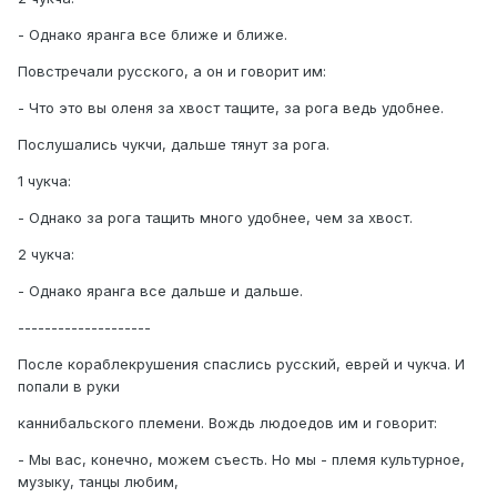
- Однако яранга все ближе и ближе.
Повстречали русского, а он и говорит им:
- Что это вы оленя за хвост тащите, за рога ведь удобнее.
Послушались чукчи, дальше тянут за рога.
1 чукча:
- Однако за рога тащить много удобнее, чем за хвост.
2 чукча:
- Однако яранга все дальше и дальше.
--------------------
После кораблекрушения спаслись русский, еврей и чукча. И
попали в руки
каннибальского племени. Вождь людоедов им и говорит:
- Мы вас, конечно, можем съесть. Но мы - племя культурное,
музыку, танцы любим,