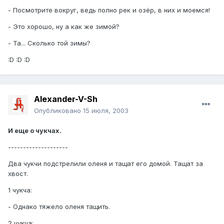
- Посмотрите вокруг, ведь полно рек и озёр, в них и моемся!
- Это хорошо, ну а как же зимой?
- Та... Сколько той зимы?
:D :D :D
Alexander-V-Sh
Опубликовано
15 июля, 2003
И еще о чукчах.
--------------------
Два чукчи подстрелили оленя и тащат его домой. Тащат за
хвост.
1 чукча:
- Однако тяжело оленя тащить.
2 чукча: