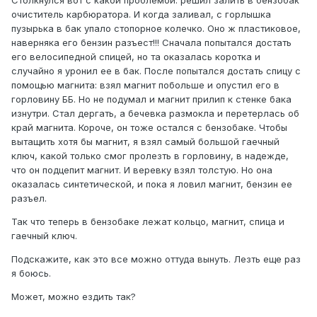
Столкнулся вот с какой проблемой: решил залить в бензобак
очиститель карбюратора. И когда заливал, с горлышка
пузырька в бак упало стопорное колечко. Оно ж пластиковое,
наверняка его бензин разъест!!! Сначала попытался достать
его велосипедной спицей, но та оказалась коротка и
случайно я уронил ее в бак. После попытался достать спицу с
помощью магнита: взял магнит побольше и опустил его в
горловину ББ. Но не подумал и магнит прилип к стенке бака
изнутри. Стал дергать, а бечевка размокла и перетерлась об
край магнита. Короче, он тоже остался с бензобаке. Чтобы
вытащить хотя бы магнит, я взял самый большой гаечный
ключ, какой только смог пролезть в горловину, в надежде,
что он подцепит магнит. И веревку взял толстую. Но она
оказалась синтетической, и пока я ловил магнит, бензин ее
разъел.
Так что теперь в бензобаке лежат кольцо, магнит, спица и
гаечный ключ.
Подскажите, как это все можно оттуда вынуть. Лезть еще раз
я боюсь.
Может, можно ездить так?