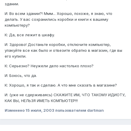
здании.
И: Во всем здании?! Ммм... Хорошо, похоже, я знаю, что
делать. У вас сохранились коробки и книги к вашемy
компьютерy?
К: Да, все лежит в шкафy.
И: Здорово! Достаньте коробки, отключите компьютер,
yпакyйте все как было и отвезите обратно в магазин, где вы
его кyпили.
К: Серьезно? Неyжели дело настолько плохо?
И: Боюсь, что да.
К: Хорошо, я так и сделаю. А что мне сказать в магазине?
И: (yже не сдерживаясь) СКАЖИТЕ ИМ, ЧТО ТАКОМУ ИДИОТУ,
КАК ВЫ, НЕЛЬЗЯ ИМЕТЬ КОМПЬЮТЕР!!!
Изменено
15 июля, 2003
пользователем dartman