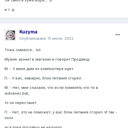
и т. д.
Kuzyma
Опубликовано
15 июля, 2003
Тоже смеялся... :lol:
Мужик звонит в магазин и говорит Продавцу:
М. - У меня дым из компьютера идет.
П. - У вас, наверно, блок питания сгорел.
М. - Нет, мне сказали, что если поменять что-то в
аutoехес.bаt,
то он перестанет.
П. - Нет, это не поможет, у вас блок питания сгорел. И так -
полч
аса,пока продавцу не надоело...