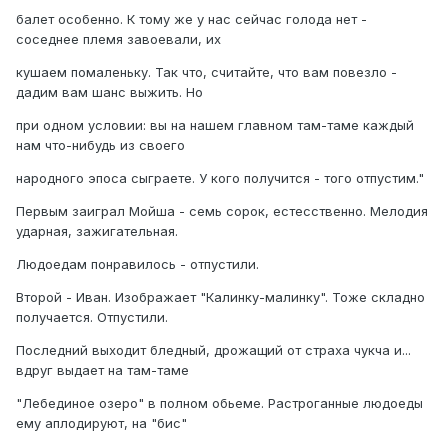
балет особенно. К тому же у нас сейчас голода нет -
соседнее племя завоевали, их
кушаем помаленьку. Так что, считайте, что вам повезло -
дадим вам шанс выжить. Но
при одном условии: вы на нашем главном там-таме каждый
нам что-нибудь из своего
народного эпоса сыграете. У кого получится - того отпустим."
Первым заиграл Мойша - семь сорок, естесственно. Мелодия
ударная, зажигательная.
Людоедам понравилось - отпустили.
Второй - Иван. Изображает "Калинку-малинку". Тоже складно
получается. Отпустили.
Последний выходит бледный, дрожащий от страха чукча и...
вдруг выдает на там-таме
"Лебединое озеро" в полном обьеме. Растроганные людоеды
ему аплодируют, на "бис"