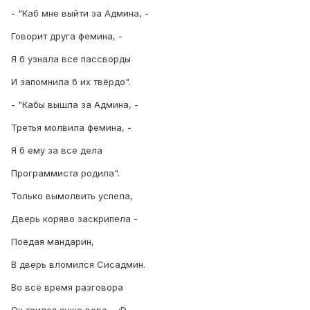
- "Каб мне выйти за Админа, -
Говорит друга фемина, -
Я б узнала все пассворды
И запомнила б их твёрдо".
- "Кабы вышла за Админа, -
Третья молвила фемина, -
Я б ему за все дела
Программиста родила".
Только вымолвить успела,
Дверь коряво заскрипела -
Поедая мандарин,
В дверь вломился Сисадмин.
Во всё время разговора
Он таился хуже вора.... :D