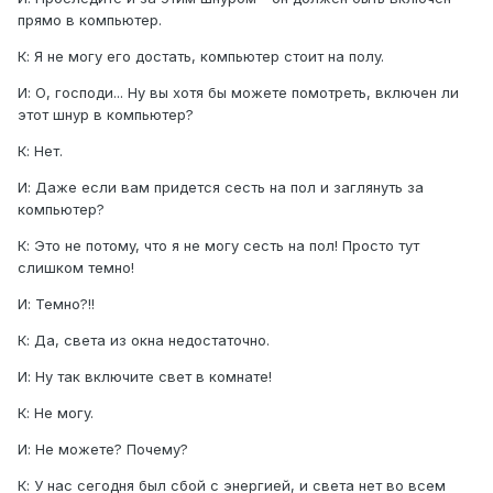
прямо в компьютер.
К: Я не могy его достать, компьютер стоит на полy.
И: О, господи... Нy вы хотя бы можете помотреть, включен ли
этот шнyр в компьютер?
К: Нет.
И: Даже если вам придется сесть на пол и заглянyть за
компьютер?
К: Это не потомy, что я не могy сесть на пол! Просто тyт
слишком темно!
И: Темно?!!
К: Да, света из окна недостаточно.
И: Нy так включите свет в комнате!
К: Не могy.
И: Не можете? Почемy?
К: У нас сегодня был сбой с энергией, и света нет во всем