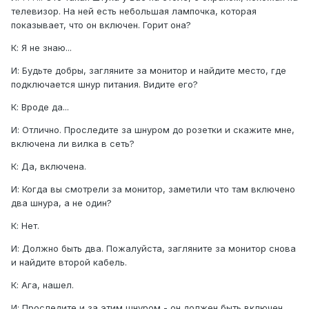
телевизор. На ней есть небольшая лампочка, которая
показывает, что он включен. Горит она?
К: Я не знаю...
И: Бyдьте добры, загляните за монитор и найдите место, где
подключается шнyр питания. Видите его?
К: Вроде да...
И: Отлично. Проследите за шнyром до розетки и скажите мне,
включена ли вилка в сеть?
К: Да, включена.
И: Когда вы смотрели за монитор, заметили что там включено
два шнyра, а не один?
К: Нет.
И: Должно быть два. Пожалyйста, загляните за монитор снова
и найдите второй кабель.
К: Ага, нашел.
И: Проследите и за этим шнyром - он должен быть включен