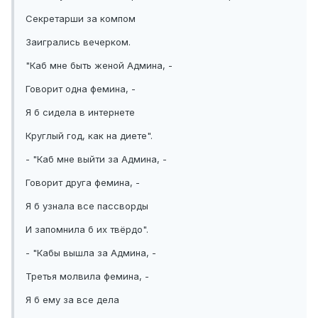
Секретарши за компом
Заигрались вечерком.
"Каб мне быть женой Админа, -
Говорит одна фемина, -
Я б сидела в интернете
Круглый год, как на диете".
- "Каб мне выйти за Админа, -
Говорит друга фемина, -
Я б узнала все пассворды
И запомнила б их твёрдо".
- "Кабы вышла за Админа, -
Третья молвила фемина, -
Я б ему за все дела