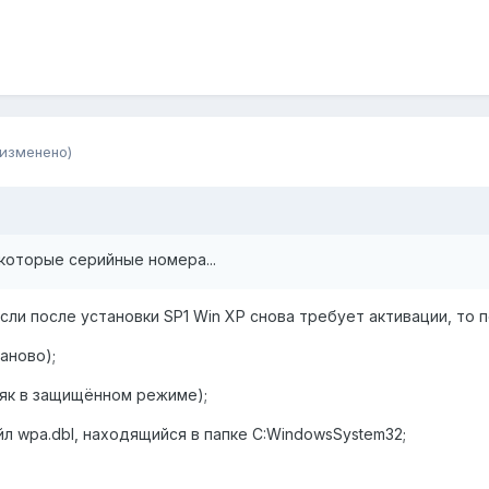
(изменено)
екоторые серийные номера...
сли после установки SP1 Win XP снова требует активации, то
аново);
ряк в защищённом режиме);
йл wpa.dbl, находящийся в папке C:WindowsSystem32;