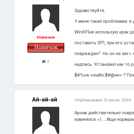
Здравствуйте.
У меня такая проблемма: я
WinXP(не использую крак д
Новички
поставить SP1, при его уст
поврежден". Но он не aer> 
2
надпись. Установил как то р
$#%ня <mailto:$#@ня> ? По
Ай-ай-ай
Опубликовано
13 июля, 2003
Архив действительно повреж
извинялся =) ... Ищи нормаль