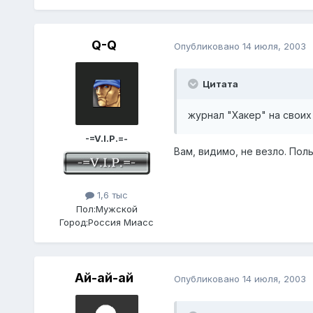
Q-Q
Опубликовано
14 июля, 2003
Цитата
журнал "Хакер" на своих
-=V.I.P.=-
Вам, видимо, не везло. Поль
1,6 тыс
Пол:
Мужской
Город:
Россия Миасс
Ай-ай-ай
Опубликовано
14 июля, 2003