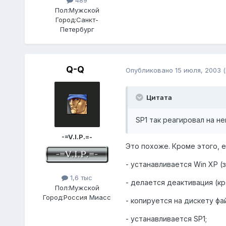
489
Пол:
Мужской
Город:
Санкт-
Петербург
Q-Q
Опубликовано
15 июля, 2003
Цитата
SP1 так реагировал на н
-=V.I.P.=-
Это похоже. Кроме этого, е
- устанавливается Win XP (з
1,6 тыс
- делается деактивация (к
Пол:
Мужской
Город:
Россия Миасс
- копируется на дискету фа
- устанавливается SP1;