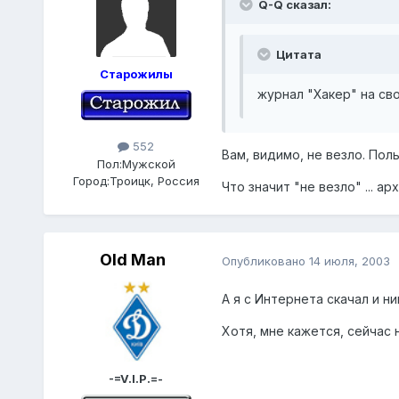
Q-Q сказал:
Цитата
Старожилы
журнал "Хакер" на св
552
Вам, видимо, не везло. Поль
Пол:
Мужской
Город:
Троицк, Россия
Что значит "не везло" ... ар
Old Man
Опубликовано
14 июля, 2003
А я с Интернета скачал и ни
Хотя, мне кажется, сейчас н
-=V.I.P.=-