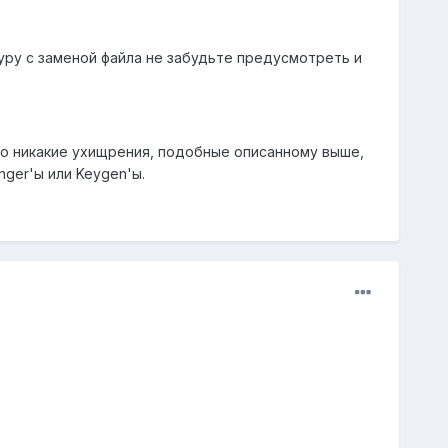
уру с заменой файла не забудьте предусмотреть и
 то никакие ухищрения, подобные описанному выше,
nger'ы или Keygen'ы.