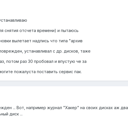
 устанавливаю
ля снятия отсчета времени) и пытаюсь
ановки вылетает надпись что типа "архив
поврежден, устанавливал с др. дисков, таже
аз, потом раз 30 пробовал и впустую че за
могите пожалуста поставить сервис пак.
ден ... Вот, например журнал "Хакер" на своих дисках аж два 
ный диск ...