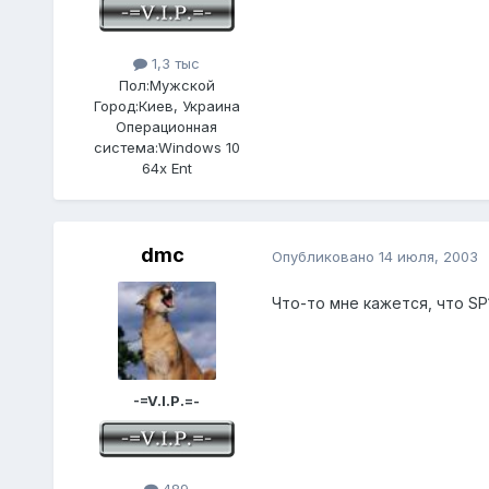
1,3 тыс
Пол:
Мужской
Город:
Киев, Украина
Операционная
система:
Windows 10
64x Ent
dmc
Опубликовано
14 июля, 2003
Что-то мне кажется, что SP
-=V.I.P.=-