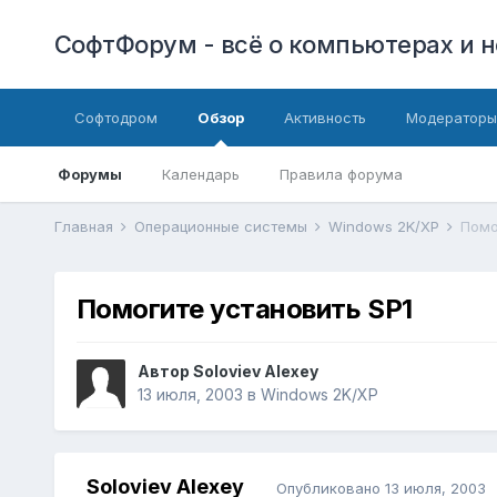
СофтФорум - всё о компьютерах и н
Софтодром
Обзор
Активность
Модераторы
Форумы
Календарь
Правила форума
Главная
Операционные системы
Windows 2K/XP
Помо
Помогите установить SP1
Автор
Soloviev Alexey
13 июля, 2003
в
Windows 2K/XP
Soloviev Alexey
Опубликовано
13 июля, 2003