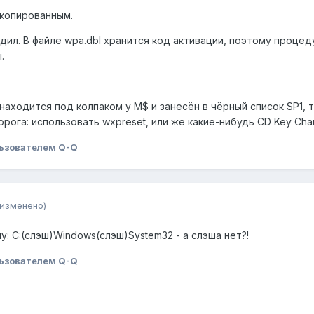
скопированным.
дил. В файле wpa.dbl хранится код активации, поэтому процед
.
находится под колпаком у M$ и занесён в чёрный список SP1,
орога: использовать wxpreset, или же какие-нибудь CD Key Cha
ьзователем Q-Q
(изменено)
шу: C:(слэш)Windows(слэш)System32 - а слэша нет?!
ьзователем Q-Q