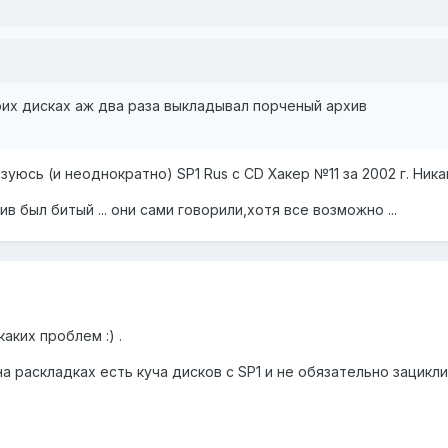
оих дисках аж два раза выкладывал порченый архив
зуюсь (и неоднократно) SP1 Rus с CD Хакер №11 за 2002 г. Ник
хив был битый ... они сами говорили,хотя все возможно ...
каких проблем :) .
а раскладках есть куча дисков с SP1 и не обязательно зацикли