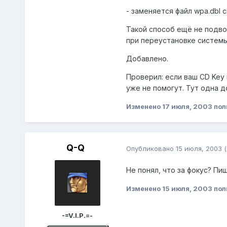
- заменяется файл wpa.dbl 
Такой способ ещё не подво
при переустановке системы
Добавлено.
Проверил: если ваш CD Key 
уже не помогут. Тут одна д
Изменено
17 июля, 2003
пол
Q-Q
Опубликовано
15 июля, 2003
Не понял, что за фокус? Пи
Изменено
15 июля, 2003
пол
-=V.I.P.=-