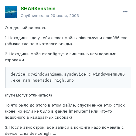
SHARKenstein
Опубликовано
20 июля, 2003
Это долгий рассказ.
1. Находишь где у тебя лежат файлы himem.sys и еmm386.exe
(обычно где-то в каталоге винды).
2. Находишь файл c:config.sys и пишешь в нем первыми
строками
device=c:windowshimem.sysdevice=c:windowsemm386
.exe ram noemsdos=high,umb
(пути могут отличаться)
То что было до этого в этом файле, спусти ниже этих строк
(конечно если не было в файле [menuitem] или что-то
подобного в квадратных скобках)
3. После этих строк, все записи в конфиге надо поменять с
device=... на devicehigh=...