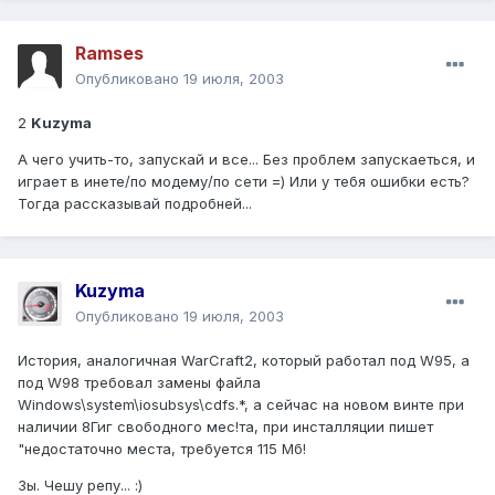
Ramses
Опубликовано
19 июля, 2003
2
Kuzyma
А чего учить-то, запускай и все... Без проблем запускаеться, и
играет в инете/по модему/по сети =) Или у тебя ошибки есть?
Тогда рассказывай подробней...
Kuzyma
Опубликовано
19 июля, 2003
История, аналогичная WarCraft2, который работал под W95, а
под W98 требовал замены файла
Windows\system\iosubsys\cdfs.*, а сейчас на новом винте при
наличии 8Гиг свободного мес!та, при инсталляции пишет
"недостаточно места, требуется 115 Мб!
Зы. Чешу репу... :)