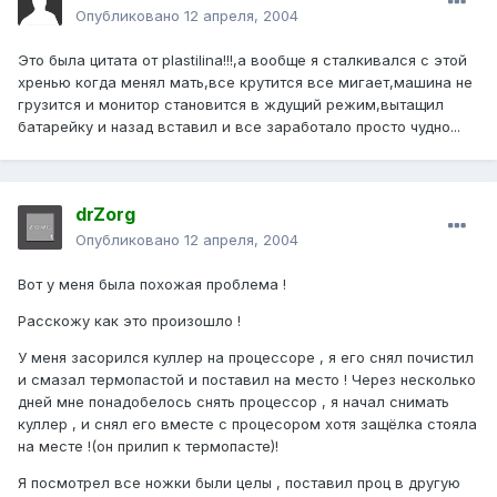
Опубликовано
12 апреля, 2004
Это была цитата от plastilina!!!,а вообще я сталкивался с этой
хренью когда менял мать,все крутится все мигает,машина не
грузится и монитор становится в ждущий режим,вытащил
батарейку и назад вставил и все заработало просто чудно...
drZorg
Опубликовано
12 апреля, 2004
Вот у меня была похожая проблема !
Расскожу как это произошло !
У меня засорился куллер на процессоре , я его снял почистил
и смазал термопастой и поставил на место ! Через несколько
дней мне понадобелось снять процессор , я начал снимать
куллер , и снял его вместе с процесором хотя защёлка стояла
на месте !(он прилип к термопасте)!
Я посмотрел все ножки были целы , поставил проц в другую