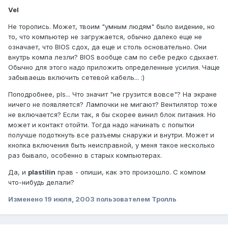
Vel
Не торопись. Может, твоим "умным людям" было видение, но
то, что компьютер не загружается, обычно далеко еще не
означает, что BIOS сдох, да еще и столь основательно. Они
внутрь компа лезли? BIOS вообще сам по себе редко сдыхает.
Обычно для этого надо приложить определенные усилия. Чаще
забываешь включить сетевой кабель... :)
Поподробнее, pls... Что значит "не грузится вовсе"? На экране
ничего не появляется? Лампочки не мигают? Вентилятор тоже
не включается? Если так, я бы скорее винил блок питания. Но
может и контакт отойти. Тогда надо начинать с попытки
получше подоткнуть все разъемы снаружи и внутри. Может и
кнопка включения быть неисправной, у меня такое несколько
раз бывало, особенно в старых компьютерах.
Да, и
plastilin
прав - опиши, как это произошло. С компом
что-нибудь делали?
Изменено
19 июля, 2003
пользователем Тролль