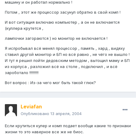
машину и он работал нормально !
Потом , этот же процессор засунул обратно в свой комп !
И вот ситуация включаю компьютер , а он не включается
(куллера крутется ,
лампочки загораются ) но монитор не включается !
Я испробывал всё менял процессор , память , хард , видяху
ставил другой монитор и БП но всё равно , не чёго не вышло !
И тут я решил пойти дедовским методом , вытощил маму и БП
из корпуса , разложил всё на столе , подключил , и всё
зароботало !!!!!!!!!!
Вот вопрос : Из-за чего мог быть такой глюк?
Leviafan
Опубликовано
13 апреля, 2004
Если крутиться кулер и комп подает вообще какие то признаки
жизни то это наверное все же не биос.