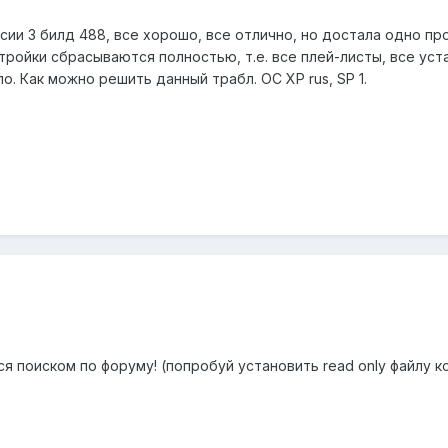
ии 3 билд 488, все хорошо, все отлично, но достала одно пр
тройки сбрасываются полностью, т.е. все плей-листы, все уст
о. Как можно решить данный трабл. ОС ХР rus, SP 1.
я поиском по форуму! (попробуй установить read only файлу к