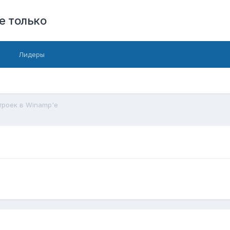
е только
Лидеры
троек в Winamp'e