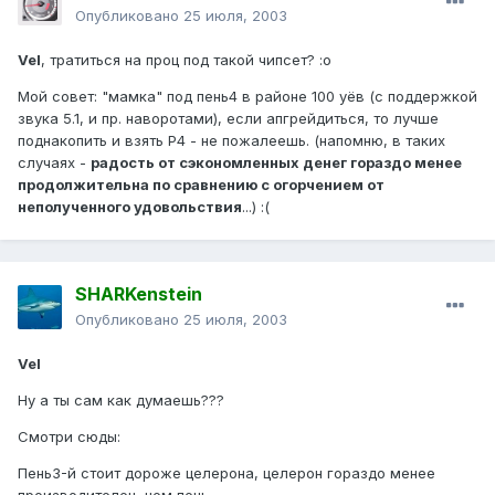
Опубликовано
25 июля, 2003
Vel
, тратиться на проц под такой чипсет? :o
Мой совет: "мамка" под пень4 в районе 100 уёв (с поддержкой
звука 5.1, и пр. наворотами), если апгрейдиться, то лучше
поднакопить и взять P4 - не пожалеешь. (напомню, в таких
случаях -
радость от сэкономленных денег гораздо менее
продолжительна по сравнению с огорчением от
неполученного удовольствия
...) :(
SHARKenstein
Опубликовано
25 июля, 2003
Vel
Ну а ты сам как думаешь???
Смотри сюды:
Пень3-й стоит дороже целерона, целерон гораздо менее