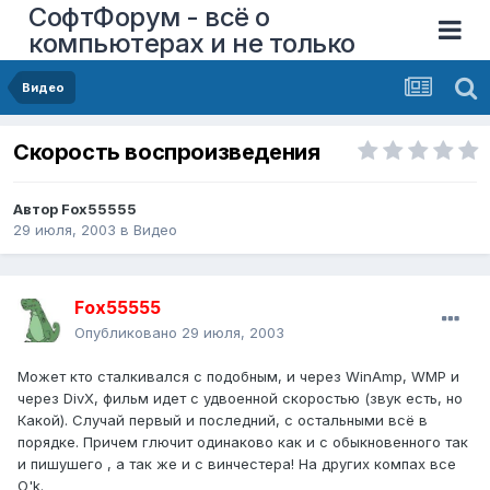
СофтФорум - всё о
компьютерах и не только
Видео
Скорость воспроизведения
Автор
Fox55555
29 июля, 2003
в
Видео
Fox55555
Опубликовано
29 июля, 2003
Может кто сталкивался с подобным, и через WinAmp, WMP и
через DivX, фильм идет с удвоенной скоростью (звук есть, но
Какой). Случай первый и последний, с остальными всё в
порядке. Причем глючит одинаково как и с обыкновенного так
и пишушего , а так же и с винчестера! На других компах все
O'k.