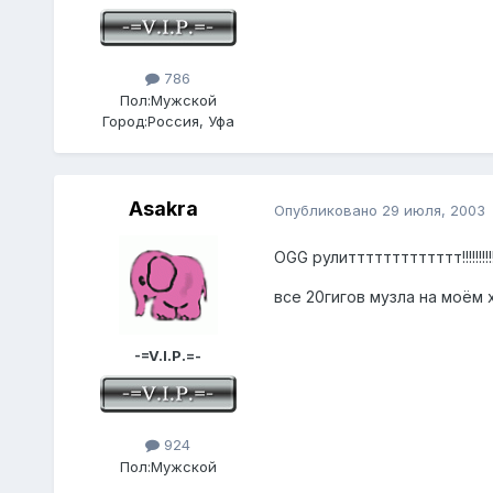
786
Пол:
Мужской
Город:
Россия, Уфа
Asakra
Опубликовано
29 июля, 2003
OGG рулиттттттттттттт!!!!!!!!!
все 20гигов музла на моём 
-=V.I.P.=-
924
Пол:
Мужской