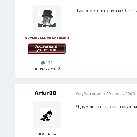
Так все же кто лучше: OGG
Активные Участники
132
Пол:
Мужской
Artur88
Опубликовано
29 июля, 2003
Я думаю (хотя это только м
-=V.I.P.=-