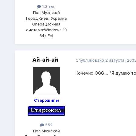
1,3 тыс
Пол:
Мужской
Город:
Киев, Украина
Операционная
система:
Windows 10
64x Ent
Ай-ай-ай
Опубликовано
2 августа, 200
Конечно OGG ... "Я думаю то
Старожилы
552
Пол:
Мужской