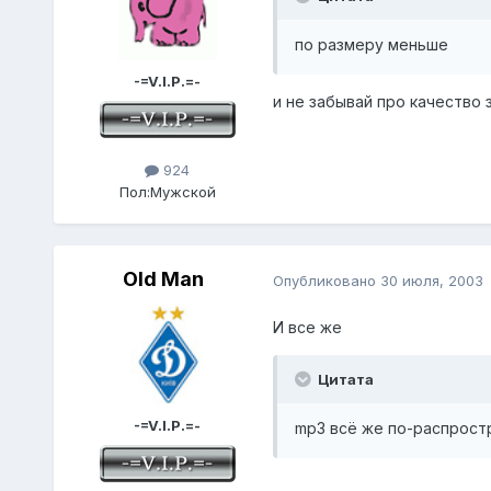
по размеру меньше
-=V.I.P.=-
и не забывай про качество 
924
Пол:
Мужской
Old Man
Опубликовано
30 июля, 2003
И все же
Цитата
-=V.I.P.=-
mp3 всё же по-распрост