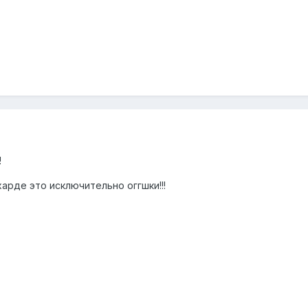
!
харде это исключительно оггшки!!!