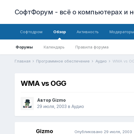
СофтФорум - всё о компьютерах и н
Софтодром
Обзор
Активность
Модераторы
Форумы
Календарь
Правила форума
Главная
Программное обеспечение
Аудио
WMA vs O
WMA vs OGG
Автор
Gizmo
29 июля, 2003
в
Аудио
Gizmo
Опубликовано
29 июля, 2003