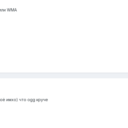
 или WMA
оё имхо) что ogg круче