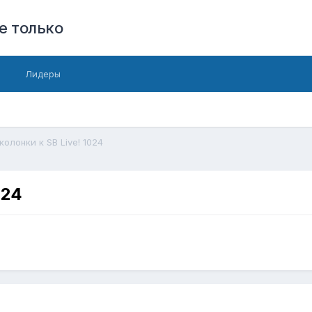
е только
Лидеры
олонки к SB Live! 1024
024