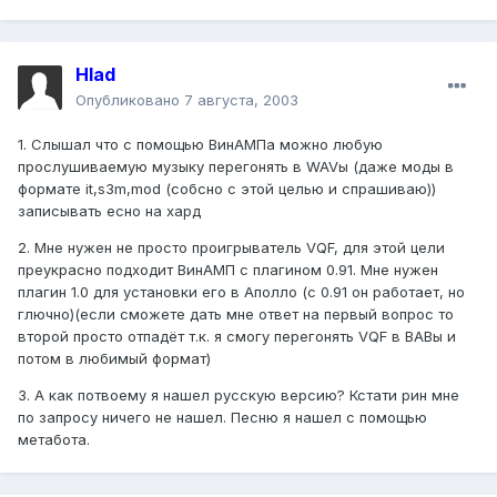
Hlad
Опубликовано
7 августа, 2003
1. Слышал что с помощью ВинАМПа можно любую
прослушиваемую музыку перегонять в WAVы (даже моды в
формате it,s3m,mod (собсно с этой целью и спрашиваю))
записывать есно на хард
2. Мне нужен не просто проигрыватель VQF, для этой цели
преукрасно подходит ВинАМП с плагином 0.91. Мне нужен
плагин 1.0 для установки его в Аполло (с 0.91 он работает, но
глючно)(если сможете дать мне ответ на первый вопрос то
второй просто отпадёт т.к. я смогу перегонять VQF в ВАВы и
потом в любимый формат)
3. А как потвоему я нашел русскую версию? Кстати рин мне
по запросу ничего не нашел. Песню я нашел с помощью
метабота.