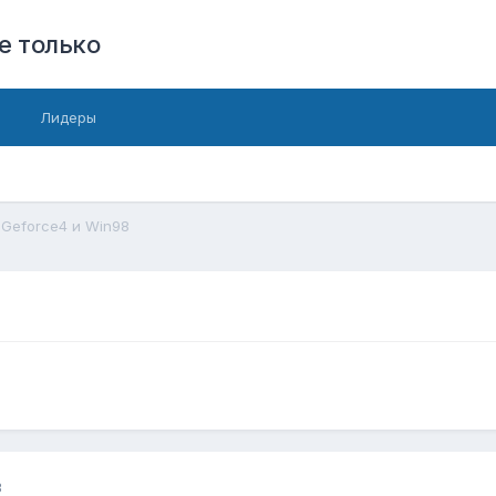
е только
Лидеры
Geforce4 и Win98
3