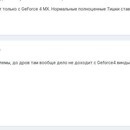
ет только с GeForce 4 MX. Нормальные полноценные Тишки став
3
облемы, до дров там вообще дело не доходит с Geforce4 винд