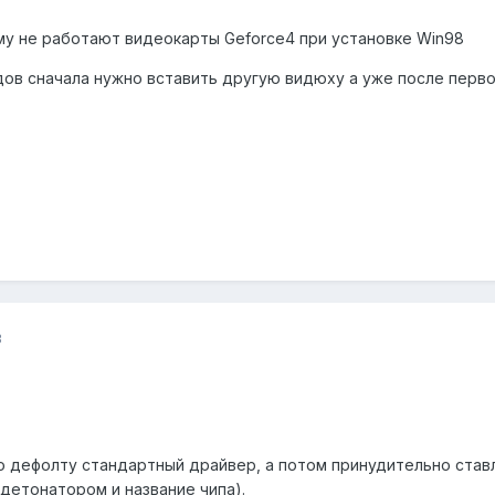
у не работают видеокарты Geforce4 при установке Win98
ндов сначала нужно вставить другую видюху а уже после перв
3
о дефолту стандартный драйвер, а потом принудительно став
с детонатором и название чипа).