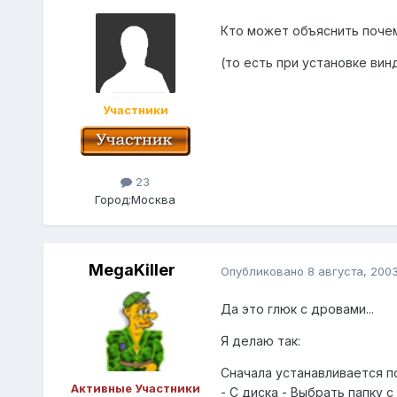
Кто может объяснить почем
(то есть при установке ви
Участники
23
Город:
Москва
MegaKiller
Опубликовано
8 августа, 200
Да это глюк с дровами...
Я делаю так:
Сначала устанавливается п
Активные Участники
- С диска - Выбрать папку 