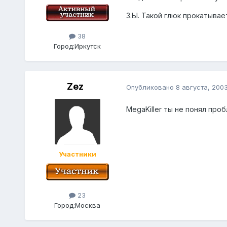
З.Ы. Такой глюк прокатыва
38
Город:
Иркутск
Zez
Опубликовано
8 августа, 200
MegaKiller ты не понял пр
Участники
23
Город:
Москва