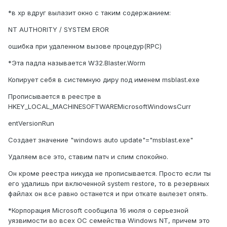
*в xp вдруг вылазит окно с таким содержанием:
NT AUTHORITY / SYSTEM EROR
ошибка при удаленном вызове процедур(RPC)
*Эта падла называется W32.Blaster.Worm
Копирует себя в системную диру под именем msblast.exe
Прописывается в реестре в
HKEY_LOCAL_MACHINESOFTWAREMicrosoftWindowsCurr
entVersionRun
Создает значение "windows auto update"="msblast.exe"
Удаляем все это, ставим патч и спим спокойно.
Он кроме реестра никуда не прописывается. Просто если ты
его удалишь при включенной system restore, то в резервных
файлах он все равно останется и при откате вылезет опять.
*Корпорация Microsoft сообщила 16 июля о серьезной
уязвимости во всех ОС семейства Windows NT, причем это