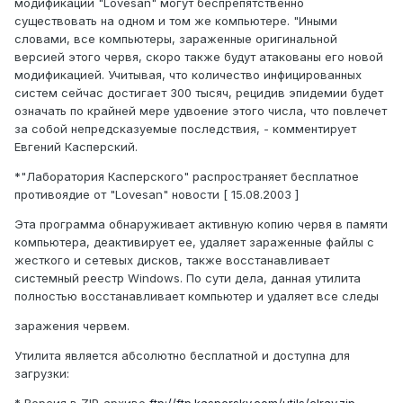
модификации "Lovesan" могут беспрепятственно
существовать на одном и том же компьютере. "Иными
словами, все компьютеры, зараженные оригинальной
версией этого червя, скоро также будут атакованы его новой
модификацией. Учитывая, что количество инфицированных
систем сейчас достигает 300 тысяч, рецидив эпидемии будет
означать по крайней мере удвоение этого числа, что повлечет
за собой непредсказуемые последствия, - комментирует
Евгений Касперский.
*"Лаборатория Касперского" распространяет бесплатное
противоядие от "Lovesan" новости [ 15.08.2003 ]
Эта программа обнаруживает активную копию червя в памяти
компьютера, деактивирует ее, удаляет зараженные файлы с
жесткого и сетевых дисков, также восстанавливает
системный реестр Windows. По сути дела, данная утилита
полностью восстанавливает компьютер и удаляет все следы
заражения червем.
Утилита является абсолютно бесплатной и доступна для
загрузки: