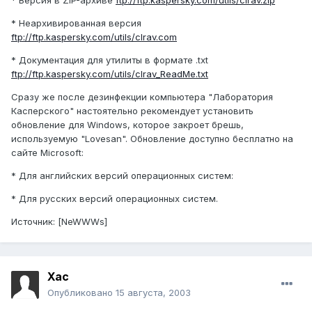
* Версия в ZIP-архиве
ftp://ftp.kaspersky.com/utils/clrav.zip
* Неархивированная версия
ftp://ftp.kaspersky.com/utils/clrav.com
* Документация для утилиты в формате .txt
ftp://ftp.kaspersky.com/utils/clrav_ReadMe.txt
Сразу же после дезинфекции компьютера "Лаборатория
Касперского" настоятельно рекомендует установить
обновление для Windows, которое закроет брешь,
используемую "Lovesan". Обновление доступно бесплатно на
сайте Microsoft:
* Для английских версий операционных систем:
* Для русских версий операционных систем.
Источник: [NeWWWs]
Xac
Опубликовано
15 августа, 2003