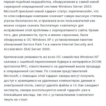
первая подобная недоработка, обнаруженная в самой новой
серверной операционной системе Windows Server 2003.
Microsoft присвоил новой «дыре» статус «критической», что
по классификации компании означает самую высокую степень
угрозы безопасности, и призвала всех пользователей как
можно скорее скачать бесплатную «заплатку» для
исправления этой проблемы с корпоративного сайта. Кроме
того, две уязвимости, пусть и менее серьезные, была
обнаружены в ОС Windows XP с установленным пакетом
обновлений Service Park 1 и в пакете Internet Security and
Acceleration (ISA) Server 2000.
Критическая уязвимость во всех ОС семейства Windows NT
связана с ошибкой переполнения буфера в интерфейсе DCOM
протокола RPC, ответственного за удаленный вызов процедур
в операционной системе. По словам представителей
Microsoft, с помощью этой «дыры» хакеры могут получить
доступ к хранящимся на удаленных компьютерах данным и
электронной почте, смогут удалять файлы и т.п. Как ожидают
эксперты, хакеры воспользуются новой «дырой» уже в
ближайшие месяцы, так что с установлением «заплаток»
тянуть не стоит.