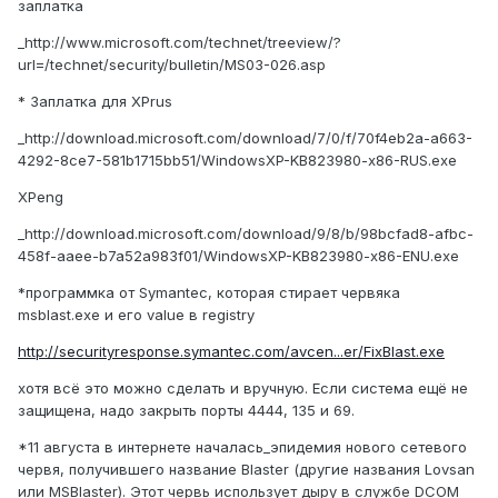
заплатка
_http://www.microsoft.com/technet/treeview/?
url=/technet/security/bulletin/MS03-026.asp
* Заплатка для XPrus
_http://download.microsoft.com/download/7/0/f/70f4eb2a-a663-
4292-8ce7-581b1715bb51/WindowsXP-KB823980-x86-RUS.exe
XPeng
_http://download.microsoft.com/download/9/8/b/98bcfad8-afbc-
458f-aaee-b7a52a983f01/WindowsXP-KB823980-x86-ENU.exe
*программка от Symantec, которая стирает червяка
msblast.exe и его value в registry
http://securityresponse.symantec.com/avcen...er/FixBlast.exe
хотя всё это можно сделать и вручную. Если система ещё не
защищена, надо закрыть порты 4444, 135 и 69.
*11 августа в интернете началась_эпидемия нового сетевого
червя, получившего название Blaster (другие названия Lovsan
или MSBlaster). Этот червь использует дыру в службе DCOM