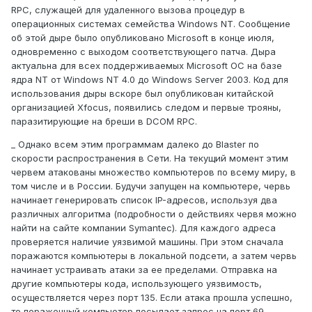
RPC, служащей для удаленного вызова процедур в
операционных системах семейства Windows NT. Сообщение
об этой дыре было опубликовано Microsoft в конце июля,
одновременно с выходом соответствующего патча. Дыра
актуальна для всех поддерживаемых Microsoft ОС на базе
ядра NT от Windows NT 4.0 до Windows Server 2003. Код для
использования дыры вскоре был опубликован китайской
организацией Xfocus, появились следом и первые трояны,
паразитирующие на бреши в DCOM RPC.
_ Однако всем этим программам далеко до Blaster по
скорости распространения в Сети. На текущий момент этим
червем атакованы множество компьютеров по всему миру, в
том числе и в России. Будучи запущен на компьютере, червь
начинает генерировать список IP-адресов, используя два
различных алгоритма (подробности о действиях червя можно
найти на сайте компании Symantec). Для каждого адреса
проверяется наличие уязвимой машины. При этом сначала
поражаются компьютеры в локальной подсети, а затем червь
начинает устраивать атаки за ее пределами. Отправка на
другие компьютеры кода, использующего уязвимость,
осуществляется через порт 135. Если атака прошла успешно,
то пораженный компьютер посылает запрос на порт 69,