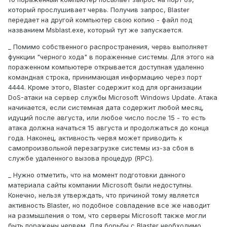
который прослушивает червь. Получив запрос, Blaster
передает на другой компьютер свою копию - файл под
названием Msblast.exe, который тут же запускается.
_ Помимо собственного распространения, червь выполняет
функции "черного хода" в пораженные системы. Для этого на
пораженном компьютере открывается доступная удаленно
командная строка, принимающая информацию через порт
4444. Кроме этого, Blaster содержит код для организации
DoS-атаки на сервер службы Microsoft Windows Update. Атака
начинается, если системная дата содержит любой месяц,
идущий после августа, или любое число после 15 - то есть
атака должна начаться 15 августа и продолжаться до конца
года. Наконец, активность червя может приводить к
самопроизвольной перезагрузке системы из-за сбоя в
службе удаленного вызова процедур (RPC).
_ Нужно отметить, что на момент подготовки данного
материала сайты компании Microsoft были недоступны.
Конечно, нельзя утверждать, что причиной тому является
активность Blaster, но подобное совпадение все же наводит
на размышления о том, что серверы Microsoft также могли
быть поражены червем. Для борьбы с Blaster необходимо