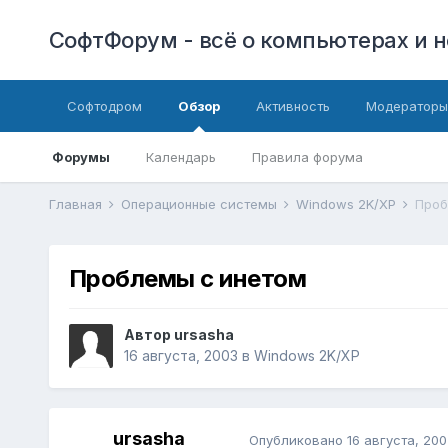
СофтФорум - всё о компьютерах и н
Софтодром
Обзор
Активность
Модераторы
Форумы
Календарь
Правила форума
Главная
Операционные системы
Windows 2K/XP
Проб
Проблемы с инетом
Автор
ursasha
16 августа, 2003
в
Windows 2K/XP
ursasha
Опубликовано
16 августа, 200