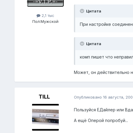
Цитата
2,1 тыс
Пол:
Мужской
При настройке соединени
Цитата
комп пишет что неправи
Может, он действительно н
TILL
Опубликовано
16 августа, 200
Пользуйся ЕДайлер или Вда
А ещё Оперой попробуй...