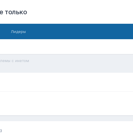
е только
Лидеры
лемы с инетом
3