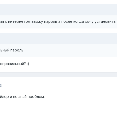
я с интернетом ввожу пароль а после когда хочу установить
льный пароль
еправильный? :)
3
йлер и не знай проблем.