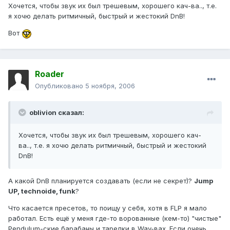
Хочется, чтобы звук их был трешевым, хорошего кач-ва.., т.е.
я хочю делать ритмичный, быстрый и жестокий DnB!
Вот
Roader
Опубликовано
5 ноября, 2006
oblivion сказал:
Хочется, чтобы звук их был трешевым, хорошего кач-
ва.., т.е. я хочю делать ритмичный, быстрый и жестокий
DnB!
А какой DnB планируется создавать (если не секрет)?
Jump
UP, technoide, funk
?
Что касается пресетов, то поищу у себя, хотя в FLP я мало
работал. Есть ещё у меня где-то ворованные (кем-то) "чистые"
Pendulum-ские барабаны и тарелки в Wav-вах. Если очень