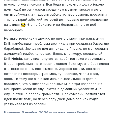
нужно, то могу поискать. Вся беда в том, что я долго (около
полу года) не занимался созданием музыки (может к лету
опять займусь), и я, дурень забакапил все семплы, пресеты и
т. п. на старвй жёсткий, который вот недавно почти полностью
накрылся
Что-то бакапил и на болванки, но это всё
перебирать...
Не знаю точно как у других, но лично у меня, при написании
DnB, наибольшая проблема возникала при создании басов (не
барабанов). Иногда по пол дня сидел в Ризоне, не мог создать
желаемый тембр, качество... Взять, к примеру, создателей
DnB
Noisia
, как у них получается дробится такого звучания...
Вторая проблема - это поиск аккапел. Ведь музыка без голоса
это тоже не очень впечатляюще. Хорошо кстати, ложатся
вставки из некоторых фильмов, тут главное, чтобы было,
ээээ.... в тему (не знаю как иначе выразиться). И третья
проблема, что вышеперечисленные мною три направления
DnB практически не слушаются в домашних условиях и не
слушаются на слабой громкости... Практически, появляются
идеи после пати, но через пару дней дома всё как будто
улетучивается из головы.
Изменено
5 ноября, 2006
пользователем Roader