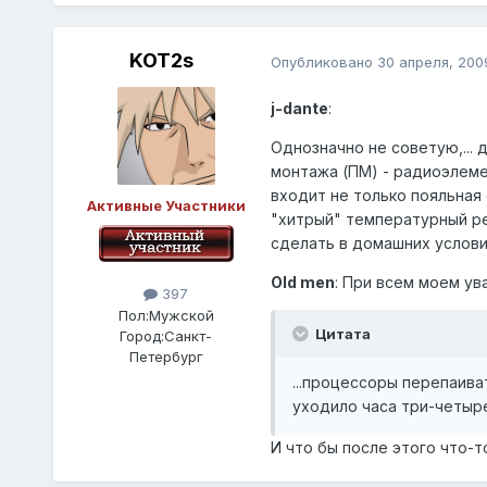
KOT2s
Опубликовано
30 апреля, 200
j-dante
:
Однозначно не советую,...
монтажа (ПМ) - радиоэлеме
входит не только пояльная
Активные Участники
"хитрый" температурный ре
сделать в домашних условиях.
Old men
: При всем моем ув
397
Пол:
Мужской
Цитата
Город:
Санкт-
Петербург
...процессоры перепаива
уходило часа три-четыре
И что бы после этого что-то