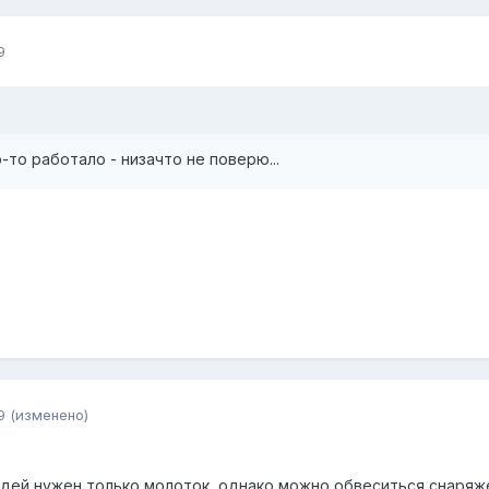
9
-то работало - низачто не поверю...
9
(изменено)
здей нужен только молоток, однако можно обвеситься снаряжен