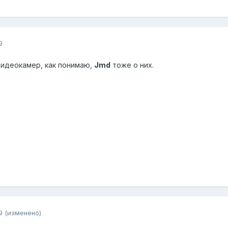
9
 видеокамер, как понимаю,
Jmd
тоже о них.
9
(изменено)