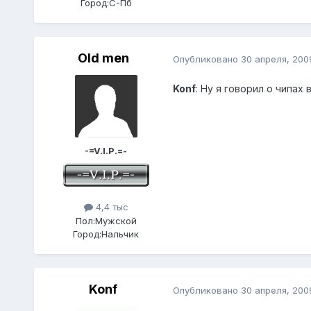
Город:
C-Пб
Old men
Опубликовано
30 апреля, 200
Konf
: Ну я говорил о чипах
-=V.I.P.=-
4,4 тыс
Пол:
Мужской
Город:
Нальчик
Konf
Опубликовано
30 апреля, 200