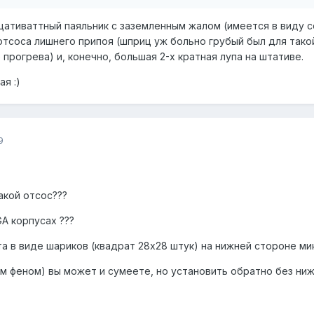
ативаттный паяльник с заземленным жалом (имеется в виду со
тсоса лишнего припоя (шприц уж больно грубый был для такой
прогрева) и, конечно, большая 2-х кратная лупа на штативе.
я :)
9
акой отсос???
A корпусах ???
та в виде шариков (квадрат 28х28 штук) на нижней стороне ми
м феном) вы может и сумеете, но установить обратно без н