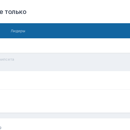
е только
Лидеры
чипсета
9