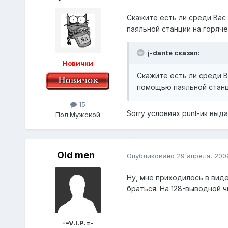
Скажите есть ли среди Вас
паяльной станции на горяче
j-dante сказал:
Новички
Скажите есть ли среди В
помощью паяльной станци
15
Sorry условиях punt-ик выда
Пол:
Мужской
Old men
Опубликовано
29 апреля, 200
Ну, мне приходилось в вид
браться. На 128-выводной ч
-=V.I.P.=-