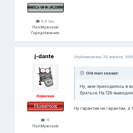
4,4 тыс
Пол:
Мужской
Город:
Нальчик
j-dante
Опубликовано
29 апреля, 200
Old men сказал:
Ну, мне приходилось в в
браться. На 128-выводно
Новички
Ну гарантии не гарантии, а
15
Пол:
Мужской