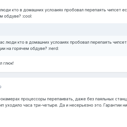
 люди кто в домашних услоаиях пробовал перепаять чипсет е
м обдуве? :cool:
ас люди кто в домашних услоаиях пробовал перепаять чипсет
и на горячем обдуве? :nerd:
л глюк!
9
еокамерах процессоры перепаивать, даже без паяльных станций
ип уходило часа три-четыре. Да и несерьезно это. Гарантии ни