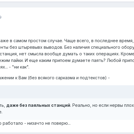
9
 даже в самом простом случае. Чаще всего, в последнее время
нты без штыревывх выводов. Без наличия специального оборуд
 станция, нет смысла вообще думать о таких операциях. Кром
жим пайки. И еще каким припоем думаете паять? Любой припо
.. - "ни как".
ажении к Вам (без всякого сарказма и подтекстов) -
ть,
даже без паяльных станций
. Реально, но если нервы пло
.
 работало - низачто не поверю...