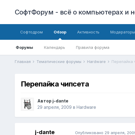
СофтФорум - всё о компьютерах и н
Софтодром
Обзор
Активность
Модераторы
Форумы
Календарь
Правила форума
Главная
Тематические форумы
Hardware
Перепайка 
Перепайка чипсета
Автор
j-dante
29 апреля, 2009
в
Hardware
j-dante
Опубликовано
29 апреля, 200