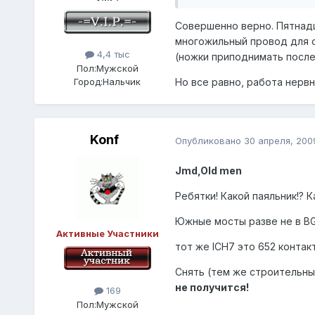
Совершенно верно. Пятнадц
многожильный провод для о
4,4 тыс
(ножки приподнимать после 
Пол:
Мужской
Город:
Нальчик
Но все равно, работа нервна
Konf
Опубликовано
30 апреля, 200
Jmd,Old men
Ребятки! Какой паяльник!? К
Южные мосты разве не в BG
Активные Участники
тот же ICH7 это 652 контак
Снять (тем же строительны
не получится!
169
Пол:
Мужской