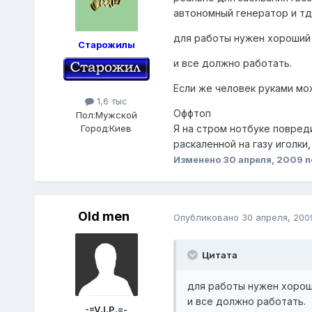
автономный генератор и тд.
для работы нужен хороший 
Старожилы
и все должно работать.
Если же человек руками мож
1,6 тыс
Оффтоп
Пол:
Мужской
Город:
Киев
Я на стром нотбуке повреди
раскаленной на газу иголки,
Изменено
30 апреля, 2009
п
Old men
Опубликовано
30 апреля, 200
Цитата
для работы нужен хорош
и все должно работать.
-=V.I.P.=-