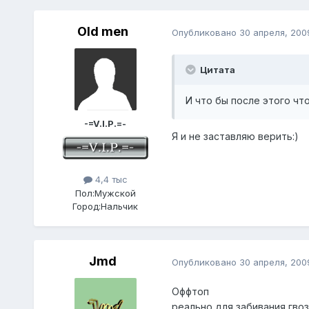
Old men
Опубликовано
30 апреля, 200
Цитата
И что бы после этого что
-=V.I.P.=-
Я и не заставляю верить:)
4,4 тыс
Пол:
Мужской
Город:
Нальчик
Jmd
Опубликовано
30 апреля, 200
Оффтоп
реально для забивания гво