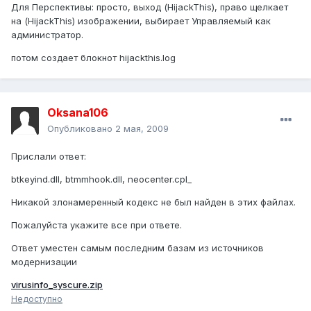
Для Перспективы: просто, выход (HijackThis), право щелкает
на (HijackThis) изображении, выбирает Управляемый как
администратор.
потом создает блокнот hijackthis.log
Oksana106
Опубликовано
2 мая, 2009
Прислали ответ:
btkeyind.dll, btmmhook.dll, neocenter.cpl_
Никакой злонамеренный кодекс не был найден в этих файлах.
Пожалуйста укажите все при ответе.
Ответ уместен самым последним базам из источников
модернизации
virusinfo_syscure.zip
Недоступно