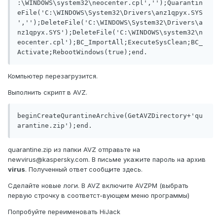
:\WINDOWS\system32\neocenter.cpl','');Quarantin
eFile('C:\WINDOWS\System32\Drivers\anz1qpyx.SYS
','');DeleteFile('C:\WINDOWS\System32\Drivers\a
nz1qpyx.SYS');DeleteFile('C:\WINDOWS\system32\n
eocenter.cpl');BC_ImportAll;ExecuteSysClean;BC_
Activate;RebootWindows(true);end. 
Компьютер перезагрузится.
Выполнить скрипт в AVZ.
beginCreateQurantineArchive(GetAVZDirectory+'qu
arantine.zip');end.
quarantine.zip из папки AVZ отправьте на
newvirus@kaspersky.com. В письме укажите пароль на архив
virus
. Полученный ответ сообщите здесь.
Сделайте новые логи. В AVZ включите AVZPM (выбрать
первую строчку в соответст-вующем меню программы)
Попробуйте переименовать HiJack