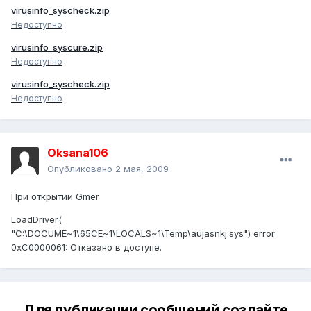
virusinfo_syscheck.zip
Недоступно
virusinfo_syscure.zip
Недоступно
virusinfo_syscheck.zip
Недоступно
Oksana106
Опубликовано
2 мая, 2009
При открытии Gmer
LoadDriver(
"C:\DOCUME~1\65CE~1\LOCALS~1\Temp\aujasnkj.sys") error
0xC0000061: Отказано в доступе.
Для публикации сообщений создайте