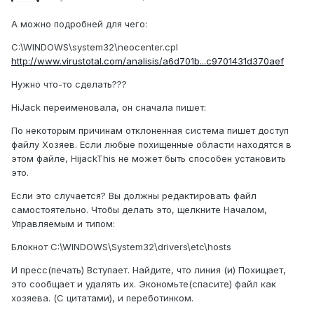
А можно подробней для чего:
C:\WINDOWS\system32\neocenter.cpl
http://www.virustotal.com/analisis/a6d701b...c9701431d370aef
Нужно что-то сделать???
HiJack переименовала, он сначала пишет:
По некоторым причинам отклоненная система пишет доступ
файлу Хозяев. Если любые похищенные области находятся в
этом файле, HijackThis не может быть способен установить
это.
Если это случается? Вы должны редактировать файл
самостоятельно. Чтобы делать это, щелкните Началом,
Управляемым и типом:
Блокнот C:\WINDOWS\System32\drivers\etc\hosts
И пресс(печать) Вступает. Найдите, что линия (и) Похищает,
это сообщает и удалять их. Экономьте(спасите) файл как
хозяева. (С цитатами), и переботинком.