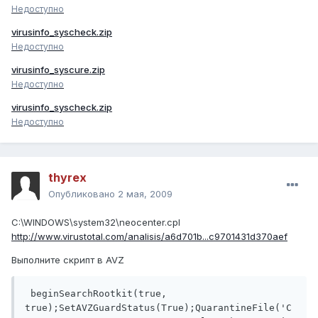
Недоступно
virusinfo_syscheck.zip
Недоступно
virusinfo_syscure.zip
Недоступно
virusinfo_syscheck.zip
Недоступно
thyrex
Опубликовано
2 мая, 2009
C:\WINDOWS\system32\neocenter.cpl
http://www.virustotal.com/analisis/a6d701b...c9701431d370aef
Выполните скрипт в AVZ
 beginSearchRootkit(true, 
true);SetAVZGuardStatus(True);QuarantineFile('C