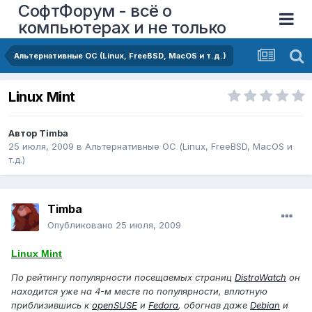
СофтФорум - всё о
компьютерах и не только
Альтернативные ОС (Linux, FreeBSD, MacOS и т.д.)
Linux Mint
Автор
Timba
25 июля, 2009
в
Альтернативные ОС (Linux, FreeBSD, MacOS и
т.д.)
Timba
Опубликовано
25 июля, 2009
Linux Mint
По рейтингу популярности посещаемых страниц
DistroWatch
он
находится уже на 4-м месте по популярности, вплотную
приблизившись к
openSUSE
и
Fedora
, обогнав даже
Debian
и