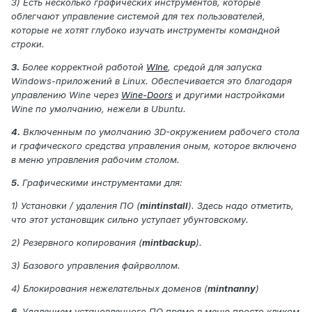
3) Есть несколько графических инструментов, которые
облегчают управление системой для тех пользователей,
которые не хотят глубоко изучать инструменты командной
строки.
3.
Более корректной работой
WIne
, средой для запуска
Windows-приложений в Linux. Обеспечивается это благодаря
управлению Wine через
Wine-Doors
и другими настройками
Wine по умолчанию, нежели в Ubuntu.
4.
Включенным по умолчанию 3D-окружением рабочего стола
и графического средства управления оным, которое включено
в меню управления рабочим столом.
5.
Графическими инструментами для:
1) Установки / удаления ПО (
mintinstall
). Здесь надо отметить,
что этот установщик сильно уступает убунтовскому.
2) Резервного копирования (
mintbackup
).
3) Базового управления файрволлом.
4) Блокирования нежелательных доменов (
mintnanny
)
6.
Удалением установленного ПО прямо в меню просто кликом