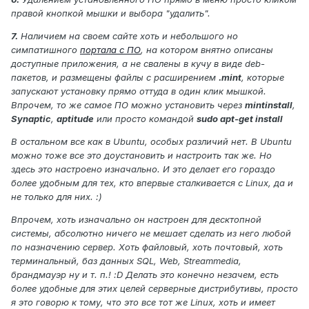
правой кнопкой мышки и выбора "удалить".
7.
Наличием на своем сайте хоть и небольшого но
симпатишного
портала с ПО
, на котором внятно описаны
доступные приложения, а не свалены в кучу в виде deb-
пакетов, и размещены файлы с расширением
.mint
, которые
запускают установку прямо оттуда в один клик мышкой.
Впрочем, то же самое ПО можно установить через
mintinstall
,
Synaptic
,
aptitude
или просто командой
sudo apt-get install
В остальном все как в Ubuntu, особых различий нет. В Ubuntu
можно тоже все это доустановить и настроить так же. Но
здесь это настроено изначально. И это делает его гораздо
более удобным для тех, кто впервые сталкивается с Linux, да и
не только для них. :)
Впрочем, хоть изначально он настроен для десктопной
системы, абсолютно ничего не мешает сделать из него любой
по назначению сервер. Хоть файловый, хоть почтовый, хоть
терминальный, баз данных SQL, Web, Streammedia,
брандмауэр ну и т. п.! :D Делать это конечно незачем, есть
более удобные для этих целей серверные дистрибутивы, просто
я это говорю к тому, что это все тот же Linux, хоть и имеет