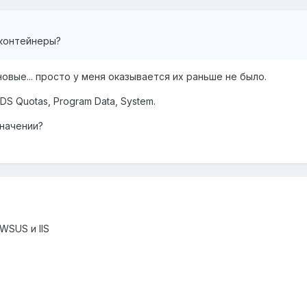
 контейнеры?
вые... просто у меня оказывается их раньше не было.
S Quotas, Program Data, System.
значении?
SUS и IIS