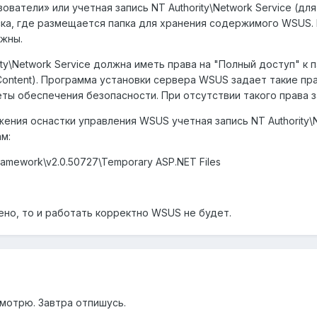
ватели» или учетная запись NT Authority\Network Service (дл
ска, где размещается папка для хранения содержимого WSUS. 
жны.
ity\Network Service должна иметь права на "Полный доступ" 
ontent). Программа установки сервера WSUS задает такие прав
ты обеспечения безопасности. При отсутствии такого права 
ния оснастки управления WSUS учетная запись NT Authority\N
м:
ramework\v2.0.50727\Temporary ASP.NET Files
ено, то и работать корректно WSUS не будет.
осмотрю. Завтра отпишусь.