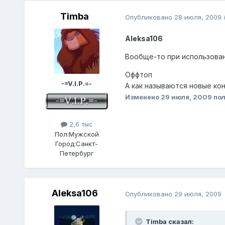
Timba
Опубликовано
28 июля, 2009
Aleksa106
Вообще-то при использован
Оффтоп
-=V.I.P.=-
А как называются новые ко
Изменено
29 июля, 2009
пол
2,6 тыс
Пол:
Мужской
Город:
Санкт-
Петербург
Aleksa106
Опубликовано
29 июля, 2009
Timba сказал: