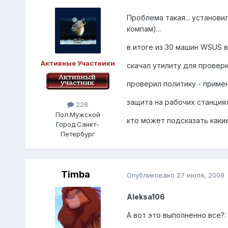
Проблема такая... установи
компам)...
в итоге из 30 машин WSUS в
Активные Участники
скачал утилиту для проверк
проверил политику - примени
защита на рабочих станциях
228
Пол:
Мужской
кто может подсказать каки
Город:
Санкт-
Петербург
Timba
Опубликовано
27 июля, 2009
Aleksa106
А вот это выполненно все?: