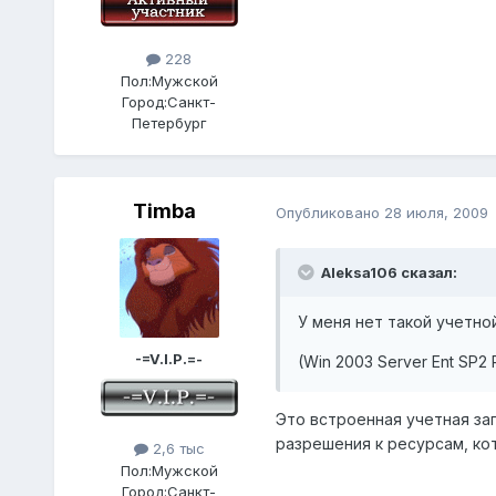
228
Пол:
Мужской
Город:
Санкт-
Петербург
Timba
Опубликовано
28 июля, 2009
Aleksa106 сказал:
У меня нет такой учетной
-=V.I.P.=-
(Win 2003 Server Ent SP2 
Это встроенная учетная зап
разрешения к ресурсам, к
2,6 тыс
Пол:
Мужской
Город:
Санкт-