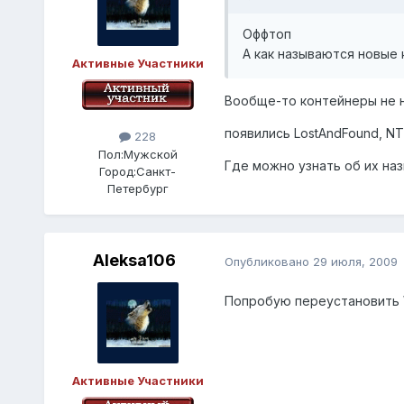
Оффтоп
А как называются новые
Активные Участники
Вообще-то контейнеры не но
появились LostAndFound, NTD
228
Пол:
Мужской
Где можно узнать об их на
Город:
Санкт-
Петербург
Aleksa106
Опубликовано
29 июля, 2009
Попробую переустановить W
Активные Участники