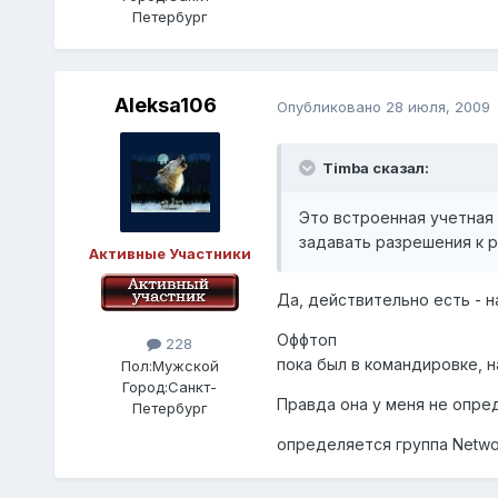
Петербург
Aleksa106
Опубликовано
28 июля, 2009
Timba сказал:
Это встроенная учетная 
задавать разрешения к 
Активные Участники
Да, действительно есть - на
Оффтоп
228
пока был в командировке, 
Пол:
Мужской
Город:
Санкт-
Правда она у меня не опред
Петербург
определяется группа Networ