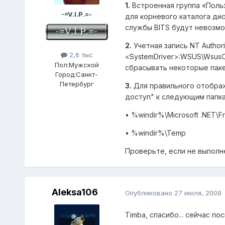
1.
Встроенная группа «Пользо
-=V.I.P.=-
для корневого каталога ди
службы BITS будут невозмо
2.
Учетная запись NT Author
2,6 тыс
<SystemDriver>:WSUS\WsusC
Пол:
Мужской
сбрасывать некоторые паке
Город:
Санкт-
Петербург
3.
Для правильного отображе
доступ" к следующим папка
• %windir%\Microsoft .NET\F
• %windir%\Temp
Проверьте, если не выполн
Aleksa106
Опубликовано
27 июля, 2009
Timba, спасибо... сейчас п