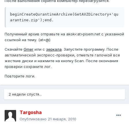
После выполнения скрипта компьютер перезагрузится.
beginCreateQurantineArchive(GetAVZDirectory+'qu
arantine.zip');end.
Полученный архив отправьте на akok<at>pisem.net с указанной
ссылкой на тему. (at=@)
Скачайте
Gmer
или с
зеркала
. Запустите программу. После
автоматической экспресс-проверки, отметьте галочкой все
жесткие диски и нажмите на кнопку Scan. После окончания
проверки сохраните лог.
Повторите логи.
2 недели спустя...
Targosha
Опубликовано
21 января, 2010