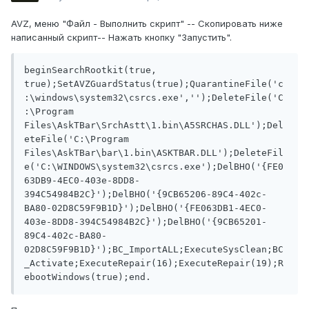
AVZ, меню "Файл - Выполнить скрипт" -- Скопировать ниже
написанный скрипт-- Нажать кнопку "Запустить".
beginSearchRootkit(true, 
true);SetAVZGuardStatus(true);QuarantineFile('c
:\windows\system32\csrcs.exe','');DeleteFile('C
:\Program 
Files\AskTBar\SrchAstt\1.bin\A5SRCHAS.DLL');Del
eteFile('C:\Program 
Files\AskTBar\bar\1.bin\ASKTBAR.DLL');DeleteFil
e('C:\WINDOWS\system32\csrcs.exe');DelBHO('{FE0
63DB9-4EC0-403e-8DD8-
394C54984B2C}');DelBHO('{9CB65206-89C4-402c-
BA80-02D8C59F9B1D}');DelBHO('{FE063DB1-4EC0-
403e-8DD8-394C54984B2C}');DelBHO('{9CB65201-
89C4-402c-BA80-
02D8C59F9B1D}');BC_ImportALL;ExecuteSysClean;BC
_Activate;ExecuteRepair(16);ExecuteRepair(19);R
ebootWindows(true);end.