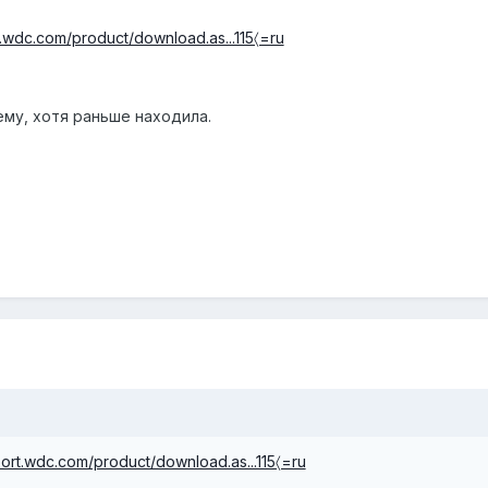
t.wdc.com/product/download.as...115〈=ru
ему, хотя раньше находила.
port.wdc.com/product/download.as...115〈=ru