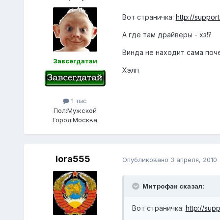
Вот страничка:
http://suppor
А где там драйверы - хз!?
Винда не находит сама поч
Завсегдатаи
Хэлп
1 тыс
Пол:
Мужской
Город:
Москва
lora555
Опубликовано
3 апреля, 2010
Митрофан сказал:
Вот страничка:
http://sup