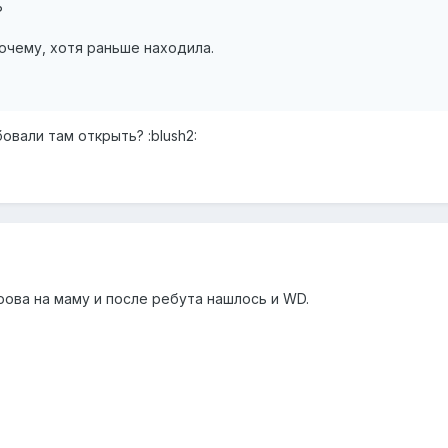
?
очему, хотя раньше находила.
овали там открыть? :blush2:
рова на маму и после ребута нашлось и WD.