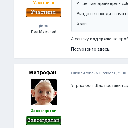
Участники
А где там драйверы - хз!
Винда не находит сама п
Хэлп
90
Пол:
Мужской
А ссылку
подержка
не проб
Посмотрите здесь.
Митрофан
Опубликовано
3 апреля, 2010
Утряслося. Щас поставил д
Завсегдатаи