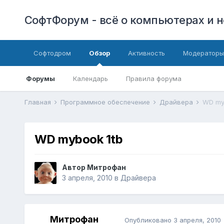
СофтФорум - всё о компьютерах и н
Софтодром
Обзор
Активность
Модераторы
Форумы
Календарь
Правила форума
Главная
Программное обеспечение
Драйвера
WD my
WD mybook 1tb
Автор
Митрофан
3 апреля, 2010
в
Драйвера
Митрофан
Опубликовано
3 апреля, 2010