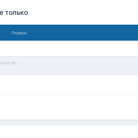
е только
Лидеры
book 1tb