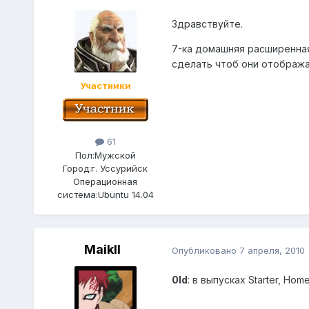
Здравствуйте.
7-ка домашняя расширенная
сделать чтоб они отображ
Участники
61
Пол:
Мужской
Город:
г. Уссурийск
Операционная
система:
Ubuntu 14.04
Maikll
Опубликовано
7 апреля, 2010
0ld
: в выпусках Starter, Ho