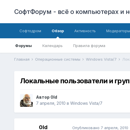
СофтФорум - всё о компьютерах и н
Софтодром
Обзор
Активность
Модераторы
Форумы
Календарь
Правила форума
Главная
Операционные системы
Windows Vista/7
Лок
Локальные пользователи и гру
Автор
0ld
7 апреля, 2010
в
Windows Vista/7
0ld
Опубликовано
7 апреля, 2010