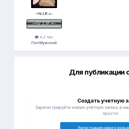
-=V.I.P.=-
4,2 тыс
Пол:
Мужской
Для публикации 
Создать учетную з
Зарегистрируйте новую учётную запись в на
просто!
Регистрация нового польз