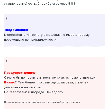
стационарные) есть...Спасибо огромное!!!!!!!!!!
i
Уведомление:
К собственно Интернету отношения не имеет, посему -
перемещено по принадлежности.
!
Предупреждение:
Отчего бы не прочитать темы
, помеченные как
(хотя бы часть их)
Важно
? Тем более, что сеть одноранговая, сиречь -
домашняя практически.
По "заслугам" и награда. Ненадолго.
.
Поскольку всё эти ситуации давно разжеваны в совершеннейшую труху - закрыто