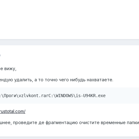
0
е вижу,
ндую удалить, а то точно чего нибудь нахватаете.
:\Проги\vzlvkont.rarC:\WINDOWS\is-U94KR.exe
irustotal.com/
ишнее, проведите де фрагментацию очистите временные папки