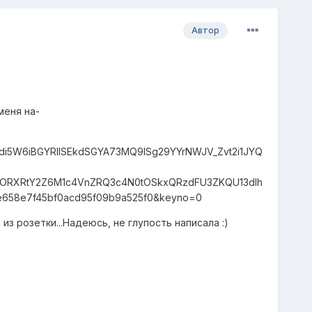
Автор
меня на-
Sdi5W6iBGYRIlSEkdSGYA73MQ9lSg29YYrNWJV_Zvt2i1JYQ
BORXRtY2Z6M1c4VnZRQ3c4N0tOSkxQRzdFU3ZKQU13dlh
58e7f45bf0acd95f09b9a525f0&keyno=0
 розетки...Надеюсь, не глупость написала :)