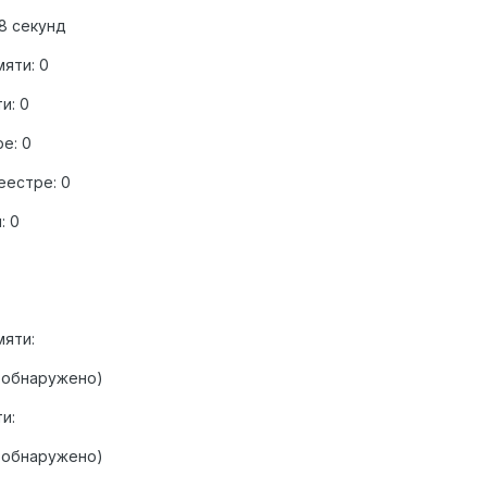
8 секунд
яти: 0
и: 0
е: 0
еестре: 0
: 0
яти:
 обнаружено)
и:
 обнаружено)