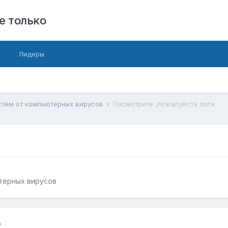
е только
Лидеры
стем от компьютерных вирусов
Посмотрите ,пожалуйста логи
терных вирусов
0