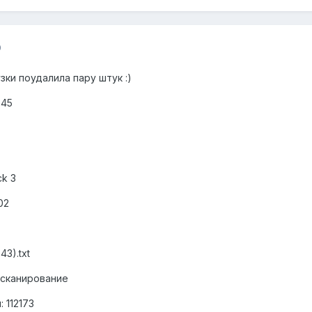
0
зки поудалила пару штук :)
.45
ck 3
02
3).txt
 сканирование
 112173