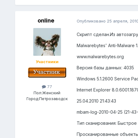
online
Опубликовано
25 апреля, 201
Скрипт сделан.Из автозагру
Malwarebytes' Anti-Malware 1
www.malwarebytes.org
Участники
Версия базы данных: 4035
Windows 5.1.2600 Service Pa
77
Internet Explorer 8.0.6001.187
Пол:
Женский
Город:
Петрозаводск
25.04.2010 21:43:43
mbam-log-2010-04-25 (21-43-4
Тип сканирования: Быстрое
Просканированные объекты: