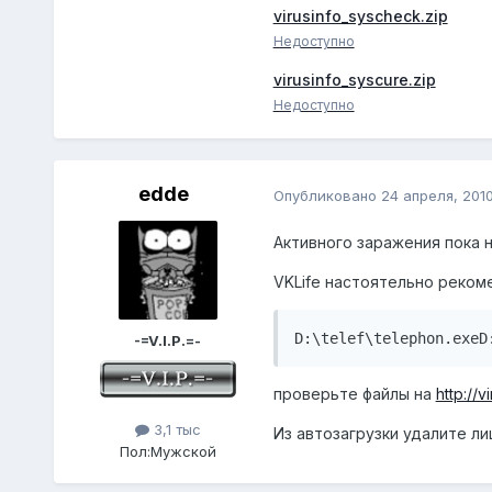
virusinfo_syscheck.zip
Недоступно
virusinfo_syscure.zip
Недоступно
edde
Опубликовано
24 апреля, 201
Активного заражения пока н
VKLife настоятельно рекоме
D:\telef\telephon.exeD
-=V.I.P.=-
проверьте файлы на
http://v
3,1 тыс
Из автозагрузки удалите л
Пол:
Мужской