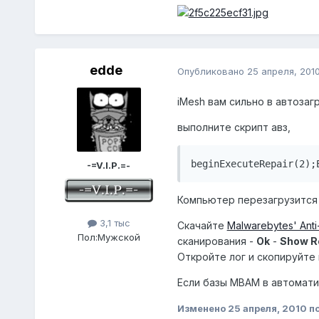
edde
Опубликовано
25 апреля, 201
iMesh вам сильно в автозагр
выполните скрипт авз,
beginExecuteRepair(2);
-=V.I.P.=-
Компьютер перезагрузится
3,1 тыс
Скачайте
Malwarebytes' Ant
Пол:
Мужской
сканирования -
Ok
-
Show R
Откройте лог и скопируйте
Если базы MBAM в автомати
Изменено
25 апреля, 2010
по