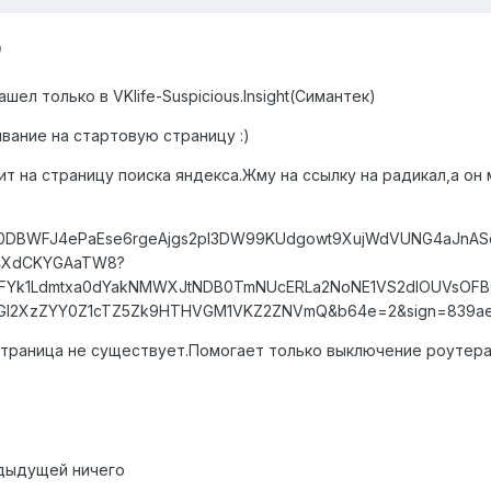
0
ел только в VKlife-Suspicious.Insight(Симантек)
ывание на стартовую страницу :)
 на страницу поиска яндекса.Жму на ссылку на радикал,а он 
r/AiuY0DBWFJ4ePaEse6rgeAjgs2pI3DW99KUdgowt9XujWdVUNG4aJnA
b4XdCKYGAaTW8?
JFYk1Ldmtxa0dYakNMWXJtNDB0TmNUcERLa2NoNE1VS2dIOUVsOF
I2XzZYY0Z1cTZ5Zk9HTHVGM1VKZ2ZNVmQ&b64e=2&sign=839ae6
траница не существует.Помогает только выключение роутера из
едыдущей ничего