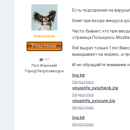
Есть подозрения на вирусы
Комп при входе виндуса дол
Часто бывает,что при вводе
Участники
страница.Пользуюсь Мozilla 
Rsit выдал только 1 лог.Вм
выкидывает на яндекс...и пр
77
И не обращайте внимание на
Пол:
Женский
Город:
Петрозаводск
log.txt
Недоступно
virusinfo_syscheck.zip
Недоступно
virusinfo_syscure.zip
Недоступно
log.txt
Недоступно