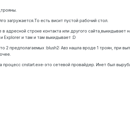
\трояны.
го загружается.То есть висит пустой рабочий стол.
 в адресной строке контакта или другого сайта,выкидывает на
и Explorer и там и там выкидывает :D
есто 2 предполагаемых :blush2: Авз нашла вроде 1 троян, при в
очее.
 процесс cnstart.exe-это сетевой провайдер. Инет был вырубл