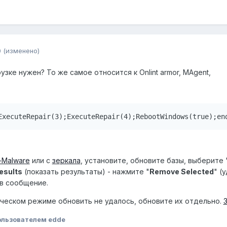
0
(изменено)
узке нужен? То же самое относится к Onlint armor, MAgent,
ExecuteRepair(3);ExecuteRepair(4);RebootWindows(true);en
i-Malware
или с
зеркала
, установите, обновите базы, выберите 
esults
(показать результаты) - нажмите "
Remove Selected
" (
 в сообщение.
ческом режиме обновить не удалось, обновите их отдельно.
льзователем edde