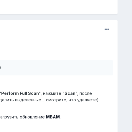
d.
"
Perform Full Scan
", нажмите "
Scan
", после
удалить выделенные.... смотрите, что удаляете).
Загрузить обновление
MBAM
.