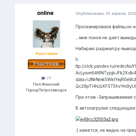
online
Опубликовано
25 апреля, 201
Просканировала файлы,но наш
....мне покоя не дает выкид
Набираю радикал.ру-выводит
Участники
h
ttp://clck.yandex.ru/redi
AcLyism64t6NTyjqbJFk2Xd
77
data=UlNrNmk5WktYejR0eW
Пол:
Женский
Qc29pTHhLbXFSTEhvYm9yUG
Город:
Петрозаводск
При этом -Запрашиваемая с
В автозагрузке следующее:
:) кажется, не видно на пр