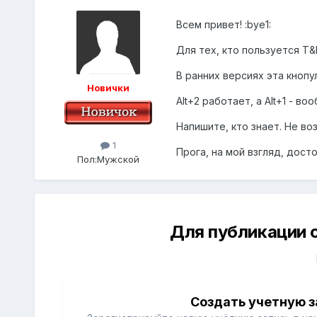
Всем привет! :bye1:
Для тех, кто пользуется T&
В ранних версиях эта кнопу
Новички
Alt+2 работает, а Alt+1 - во
Напишите, кто знает. Не в
1
Прога, на мой взгляд, дост
Пол:
Мужской
Для публикации 
Создать учетную з