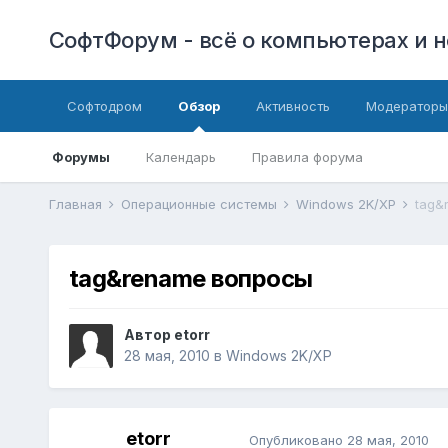
СофтФорум - всё о компьютерах и н
Софтодром
Обзор
Активность
Модераторы
Форумы
Календарь
Правила форума
Главная
Операционные системы
Windows 2K/XP
tag&
tag&rename вопросы
Автор
etorr
28 мая, 2010
в
Windows 2K/XP
etorr
Опубликовано
28 мая, 2010