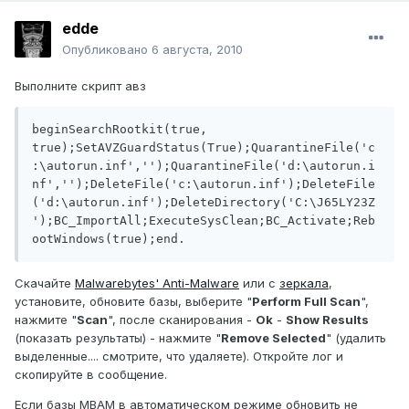
edde
Опубликовано
6 августа, 2010
Выполните скрипт авз
beginSearchRootkit(true, 
true);SetAVZGuardStatus(True);QuarantineFile('c
:\autorun.inf','');QuarantineFile('d:\autorun.i
nf','');DeleteFile('c:\autorun.inf');DeleteFile
('d:\autorun.inf');DeleteDirectory('C:\J65LY23Z
');BC_ImportAll;ExecuteSysClean;BC_Activate;Reb
ootWindows(true);end.
Скачайте
Malwarebytes' Anti-Malware
или с
зеркала
,
установите, обновите базы, выберите "
Perform Full Scan
",
нажмите "
Scan
", после сканирования -
Ok
-
Show Results
(показать результаты) - нажмите "
Remove Selected
" (удалить
выделенные.... смотрите, что удаляете). Откройте лог и
скопируйте в сообщение.
Если базы MBAM в автоматическом режиме обновить не