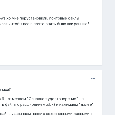
ows xp мне перустановили, почтовые файлы
писать чтобы все в почте опять было как раньше?
аписи?
ss 6 - отмечаем "Основное удостоверение" - в
ть файлы с расширением .dbx) и нажимаем "далее".
я файла указываем папку с сохраненными данными, в