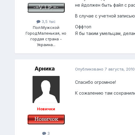
не йдолжен быть файл с ра
В случае с учетной записью
3,5 тыс
Оффтоп
Пол:
Мужской
Город:
Маленькая, но
Я бы таким умельцам, дела
гордая страна -
Украина...
Арника
Опубликовано
7 августа, 2010
Спасибо огромное!
К сожалению там сохранили
Новички
3