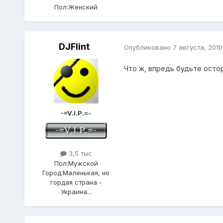
Пол:
Женский
DJFlint
Опубликовано
7 августа, 2010
Что ж, впредь будьте осто
-=V.I.P.=-
3,5 тыс
Пол:
Мужской
Город:
Маленькая, но
гордая страна -
Украина...