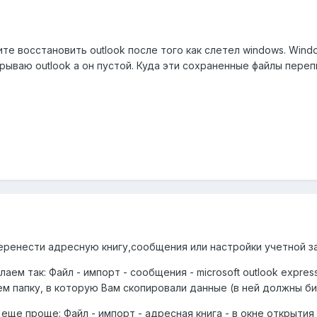
те восстановить outlook после того как слетел windows. Wind
крываю outlook а он пустой. Куда эти сохраненные файлы пере
еренести адресную книгу,сообщения или настройки учетной з
аем так: Файл - импорт - сообщения - microsoft outlook expre
м папку, в которую Вам скопировали данные (в ней должны би
 еще проще: Файл - импорт - адресная книга - в окне открыти