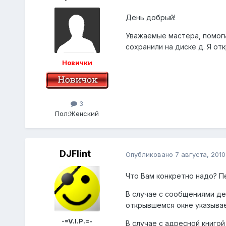
День добрый!
Уважаемые мастера, помоги
сохранили на диске д. Я от
Новички
3
Пол:
Женский
DJFlint
Опубликовано
7 августа, 2010
Что Вам конкретно надо? П
В случае с сообщениями дел
открывшемся окне указывае
-=V.I.P.=-
В случае с адресной книгой