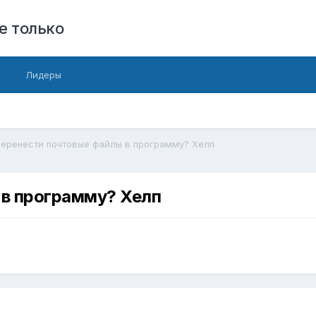
е только
Лидеры
перенести почтовые файлы в программу? Хелп
 в программу? Хелп