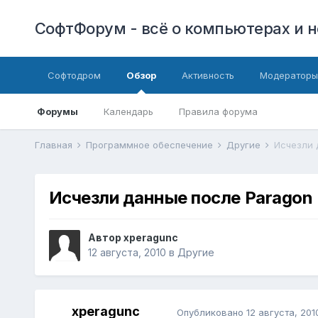
СофтФорум - всё о компьютерах и н
Софтодром
Обзор
Активность
Модераторы
Форумы
Календарь
Правила форума
Главная
Программное обеспечение
Другие
Исчезли 
Исчезли данные после Paragon
Автор
xperagunc
12 августа, 2010
в
Другие
xperagunc
Опубликовано
12 августа, 201