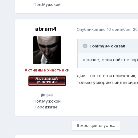
Пол:
Мужской
abram4
Опубликовано
16 сентября, 20
Tommy84 сказал:
а разве, если сайт не за
Активные Участники
дык ... на то он и поискови
только ускоряет индексиро
249
Пол:
Мужской
Город:
Israel
6 месяцев спустя...