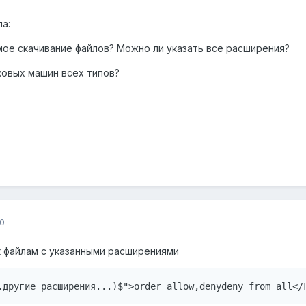
а:
ямое скачивание файлов? Можно ли указать все расширения?
сковых машин всех типов?
0
 к файлам с указанными расширениями
.другие расширения...)$">order allow,denydeny from all</