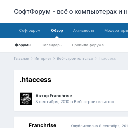
СофтФорум - всё о компьютерах и н
Софтодром
Обзор
Активность
Модераторы
Форумы
Календарь
Правила форума
Главная
Интернет
Веб-строительство
.htaccess
.htaccess
Автор
Franchrise
8 сентября, 2010
в
Веб-строительство
Franchrise
Опубликовано
8 сентября, 201