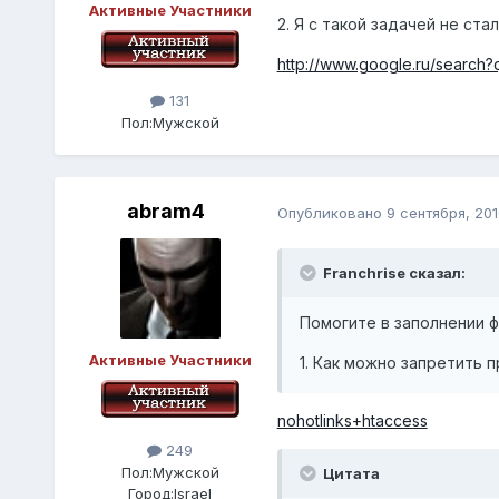
Активные Участники
2. Я с такой задачей не ста
http://www.google.ru/searc
131
Пол:
Мужской
abram4
Опубликовано
9 сентября, 201
Franchrise сказал:
Помогите в заполнении ф
Активные Участники
1. Как можно запретить 
nohotlinks+htaccess
249
Пол:
Мужской
Цитата
Город:
Israel