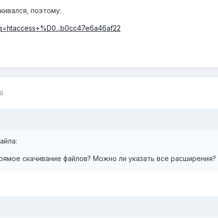
лкивался, поэтому:
h?q=htaccess+%D0...b0cc47e6a46af22
0
айла:
прямое скачивание файлов? Можно ли указать все расширения?