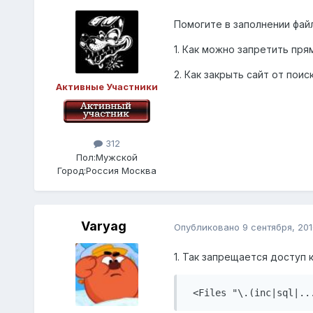
Помогите в заполнении файл
1. Как можно запретить пр
2. Как закрыть сайт от пои
Активные Участники
312
Пол:
Мужской
Город:
Россия Москва
Varyag
Опубликовано
9 сентября, 201
1. Так запрещается доступ
 <Files "\.(inc|sql|..