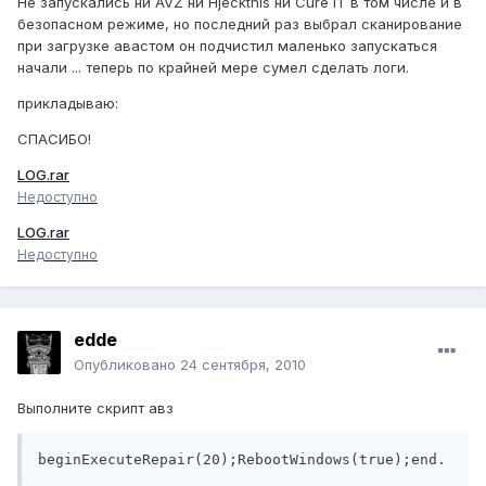
Не запускались ни AVZ ни Hjeckthis ни Cure IT в том числе и в
безопасном режиме, но последний раз выбрал сканирование
при загрузке авастом он подчистил маленько запускаться
начали ... теперь по крайней мере сумел сделать логи.
прикладываю:
СПАСИБО!
LOG.rar
Недоступно
LOG.rar
Недоступно
edde
Опубликовано
24 сентября, 2010
Выполните скрипт авз
beginExecuteRepair(20);RebootWindows(true);end.