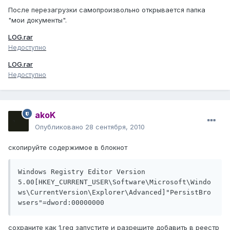
После перезагрузки самопроизвольно открывается папка
"мои документы".
LOG.rar
Недоступно
LOG.rar
Недоступно
akoK
Опубликовано
28 сентября, 2010
скопируйте содержимое в блокнот
Windows Registry Editor Version 
5.00[HKEY_CURRENT_USER\Software\Microsoft\Windo
ws\CurrentVersion\Explorer\Advanced]"PersistBro
wsers"=dword:00000000
сохраните как 1.reg запустите и разрешите добавить в реестр