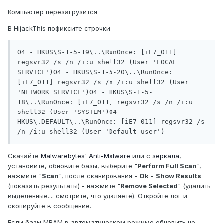
Компьютер перезагрузится
В HijackThis пофиксите строчки
O4 - HKUS\S-1-5-19\..\RunOnce: [iE7_011] 
regsvr32 /s /n /i:u shell32 (User 'LOCAL 
SERVICE')O4 - HKUS\S-1-5-20\..\RunOnce: 
[iE7_011] regsvr32 /s /n /i:u shell32 (User 
'NETWORK SERVICE')O4 - HKUS\S-1-5-
18\..\RunOnce: [iE7_011] regsvr32 /s /n /i:u 
shell32 (User 'SYSTEM')O4 - 
HKUS\.DEFAULT\..\RunOnce: [iE7_011] regsvr32 /s 
/n /i:u shell32 (User 'Default user')
Скачайте
Malwarebytes' Anti-Malware
или с
зеркала
,
установите, обновите базы, выберите "
Perform Full Scan
",
нажмите "
Scan
", после сканирования -
Ok
-
Show Results
(показать результаты) - нажмите "
Remove Selected
" (удалить
выделенные.... смотрите, что удаляете). Откройте лог и
скопируйте в сообщение.
Если базы MBAM в автоматическом режиме обновить не