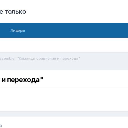
е только
Лидеры
ssembler "Команды сравнения и перехода"
 и перехода"
0