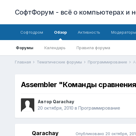
СофтФорум - всё о компьютерах и н
Софтодром
Обзор
Активность
Модераторы
Форумы
Календарь
Правила форума
Главная
Тематические форумы
Программирование
A
Assembler "Команды сравнения
Автор
Qarachay
20 октября, 2010
в
Программирование
Qarachay
Опубликовано
20 октября, 201