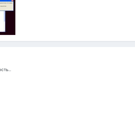
ть...