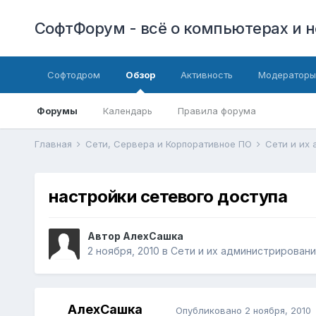
СофтФорум - всё о компьютерах и н
Софтодром
Обзор
Активность
Модераторы
Форумы
Календарь
Правила форума
Главная
Сети, Сервера и Корпоративное ПО
Сети и их
настройки сетевого доступа
Автор
АлехСашка
2 ноября, 2010
в
Сети и их администрирован
АлехСашка
Опубликовано
2 ноября, 2010