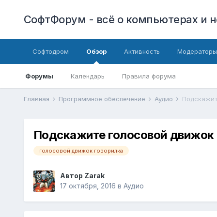
СофтФорум - всё о компьютерах и н
Софтодром
Обзор
Активность
Модераторы
Форумы
Календарь
Правила форума
Главная
Программное обеспечение
Аудио
Подскажит
Подскажите голосовой движок
голосовой движок говорилка
Автор
Zarak
17 октября, 2016
в
Аудио