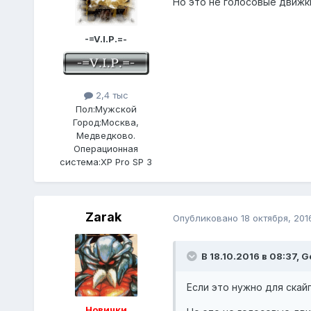
Но это не голосовые движки
-=V.I.P.=-
2,4 тыс
Пол:
Мужской
Город:
Москва,
Медведково.
Операционная
система:
XP Pro SP 3
Zarak
Опубликовано
18 октября, 201
В 18.10.2016 в 08:37,
G
Если это нужно для скайп
Новички