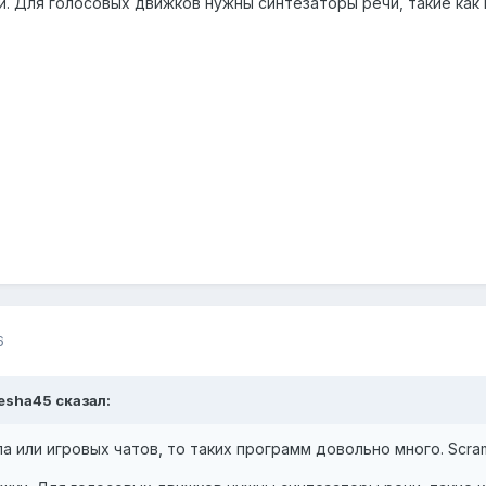
. Для голосовых движков нужны синтезаторы речи, такие как Б
6
esha45
сказал:
а или игровых чатов, то таких программ довольно много. Scram