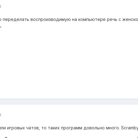
6
о переделать воспроизводимую на компьютере речь с женского
.
6
или игровых чатов, то таких программ довольно много. Scramby