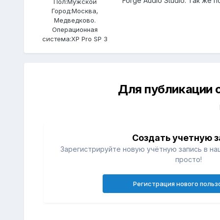
Forge Audio Studio. Так же
Пол:
Мужской
Город:
Москва,
Медведково.
Операционная
система:
XP Pro SP 3
Для публикации 
Создать учетную з
Зарегистрируйте новую учётную запись в на
просто!
Регистрация нового польз