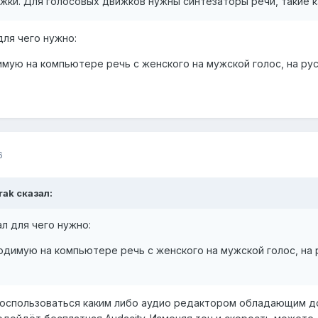
жки. Для голосовых движков нужны синтезаторы речи, такие ка
 для чего нужно:
мую на компьютере речь с женского на мужской голос, на русс
6
rak
сказал:
ал для чего нужно:
димую на компьютере речь с женского на мужской голос, на 
 воспользоваться каким либо аудио редактором обладающим 