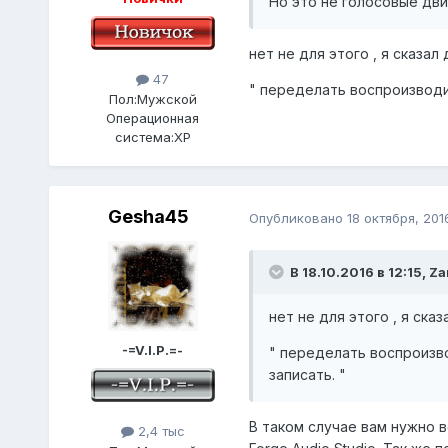
Но это не голосовые дви
нет не для этого , я сказал
47
" переделать воспроизводи
Пол:
Мужской
Операционная
система:
XP
Gesha45
Опубликовано
18 октября, 201
В 18.10.2016 в 12:15,
Za
нет не для этого , я сказ
-=V.I.P.=-
" переделать воспроизво
записать. "
В таком случае вам нужно
2,4 тыс