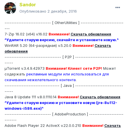
Sandor
Опубликовано
2 декабря, 2016
--------------------------- [ OtherUtilities ] -------------------------
---
7-Zip 16.02 (x64) v.16.02
Внимание!
Скачать обновления
^Удалите старую версию, скачайте и установите новую.^
WinRAR 5.20 (64-разрядная) v.5.20.0
Внимание!
Скачать
обновления
--------------------------------- [ P2P ] ----------------------------
-----
µTorrent v.3.4.9.42973
Внимание! Клиент сети P2P!
Может
содержать
рекламные модули или использоваться для
скачивания нежелательного контента
.
-------------------------------- [ Java ] ----------------------------
-----
Java 8 Update 111 v.8.0.1110.14
Внимание!
Скачать обновления
^Удалите старую версию и установите новую (jre-8u112-
windows-i586.exe)^
--------------------------- [ AdobeProduction ] --------------------
-------
Adobe Flash Player 22 ActiveX v.22.0.0.210
Внимание!
Скачать