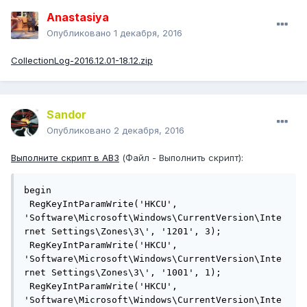
Anastasiya
Опубликовано
1 декабря, 2016
CollectionLog-2016.12.01-18.12.zip
Sandor
Опубликовано
2 декабря, 2016
Выполните скрипт в АВЗ
(Файл - Выполнить скрипт):
begin

 RegKeyIntParamWrite('HKCU', 
'Software\Microsoft\Windows\CurrentVersion\Inte
rnet Settings\Zones\3\', '1201', 3);

 RegKeyIntParamWrite('HKCU', 
'Software\Microsoft\Windows\CurrentVersion\Inte
rnet Settings\Zones\3\', '1001', 1);

 RegKeyIntParamWrite('HKCU', 
'Software\Microsoft\Windows\CurrentVersion\Inte