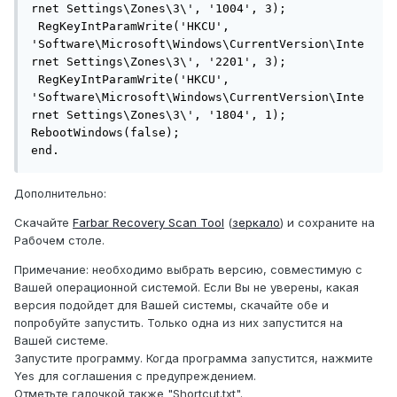
rnet Settings\Zones\3\', '1004', 3);

 RegKeyIntParamWrite('HKCU', 
'Software\Microsoft\Windows\CurrentVersion\Inte
rnet Settings\Zones\3\', '2201', 3);

 RegKeyIntParamWrite('HKCU', 
'Software\Microsoft\Windows\CurrentVersion\Inte
rnet Settings\Zones\3\', '1804', 1);

RebootWindows(false);

end.
Дополнительно:
Скачайте
Farbar Recovery Scan Tool
(
зеркало
) и сохраните на
Рабочем столе.
Примечание: необходимо выбрать версию, совместимую с
Вашей операционной системой. Если Вы не уверены, какая
версия подойдет для Вашей системы, скачайте обе и
попробуйте запустить. Только одна из них запустится на
Вашей системе.
Запустите программу. Когда программа запустится, нажмите
Yes для соглашения с предупреждением.
Отметьте галочкой также "Shortcut.txt".