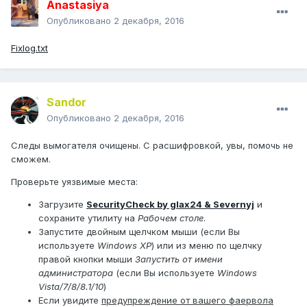
Anastasiya
Опубликовано
2 декабря, 2016
Fixlog.txt
Sandor
Опубликовано
2 декабря, 2016
Следы вымогателя очищены. С расшифровкой, увы, помочь не
сможем.
Проверьте уязвимые места:
Загрузите
SecurityCheck by glax24 & Severnyj
и
сохраните утилиту на
Рабочем столе
.
Запустите двойным щелчком мыши (если Вы
используете
Windows XP
) или из меню по щелчку
правой кнопки мыши
Запустить от имени
администратора
(если Вы используете
Windows
Vista/7/8/8.1/10
)
Если увидите
предупреждение от вашего фаервола