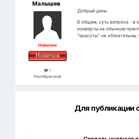
Малышев
Добрый день.
В общем, суть вопроса - в
конверты на обычном принт
"красоты" не обязательны. 
Новички
1
Пол:
Мужской
Для публикации 
Создать учетную з