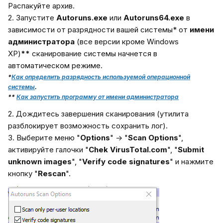
Распакуйте архив.
2. Запустите
Autoruns.exe
или
Autoruns64.exe
в
зависимости от разрядности вашей системы* от
имени
администратора
(все версии кроме Windows
XP)
**
сканирование системы начнется в
автоматическом режиме.
*
Как определить разрядность используемой операционной
системы
.
**
Как запустить программу от имени администратора
2. Дождитесь завершения сканирования (утилита
разблокирует возможность сохранить лог).
3. Выберите меню "
Options
" -> "
Scan Options
",
активируйте галочки "
Chek VirusTotal.com
", "
Submit
unknown images
", "
Verify code signatures
" и нажмите
кнопку "
Rescan
".