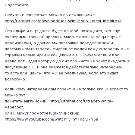
Надстройка.
Скачать и поиграться можно по ссылке ниже.
http://ultranet.org/download/Uos-Win32.x86-Latest-Install.exe
Это альфа и еще долго будет альфой, потому что, это еще
экспериментальный проект и многие важные вещи еще не
реализованы, а другие мы постоянно переделываем и
поэтому нам интересен фидбек от людей кому интересны и не
страшны новые идеи и концепции в UI. Причем если у вас
давно есть идея которую до сих пор никто не хочет внедрить в
популярные ОС и она окажется действительно интересной,
то есть все шансы, что мы ее реализуем, если это будет
возможно.
если кому интересен сам проект, а не только его UI аспект то
можно тут :
почитать(английский)
:
http://ultranet.org/Ultranet-White-
Paper.pdf
или 6 минут посмотреть(английский):
https://www.youtube.com/watch?v=hYTdcjU7N58