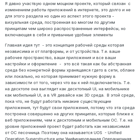
Я давно участвую одном мощном проекте, который связан с
изменением работы приложений в интернете, это долго и не
для этого раздела но один из аспект этого проекта -
визуальная среда, построенная во многом по другим
принципам чем широко распространенные интерфейсы, но
включающая в себя и привычные удобные элементы
Главная идея тут - это концепция рабочей среды которая
независима и от платформы, и от устройства. Т.е. ваше
рабочее пространство, ваши приложения и все ваши
настройки и оформление - это всё такая как бы абстракная
среда без конкретной формы хранящаяся гдето в сети, облаке
или локально, но которая принимает нужную форму в
зависимости от того, через что вы к ней подключаетесь. Т.е.
на десктопе она выглядит как десктопный UI, на мобильнике
как мобильный UI, а в VR девайсе как 3D среда. В этой среде,
пока что, не будут работать никакие существующие
приложения, тут будут свои приложения, потому что эта среда
построена совершенно на других принципах, которые ближе к
веб приложениям, чем к десктопным и мобильным ОС. Т.е. на
уровне приложений проект будет работать как независимая
от ОС песочница. Поэтому она называется UOS - Unified
Operation Superstructure или Унифицированная Операционная