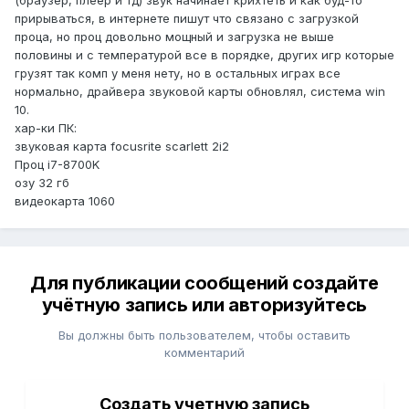
(браузер, плеер и тд) звук начинает крихтеть и как буд-то
прирываться, в интернете пишут что связано с загрузкой
проца, но проц довольно мощный и загрузка не выше
половины и с температурой все в порядке, других игр которые
грузят так комп у меня нету, но в остальных играх все
нормально, драйвера звуковой карты обновлял, система win
10.
хар-ки ПК:
звуковая карта focusrite scarlett 2i2
Проц i7-8700K
озу 32 гб
видеокарта 1060
Для публикации сообщений создайте
учётную запись или авторизуйтесь
Вы должны быть пользователем, чтобы оставить
комментарий
Создать учетную запись