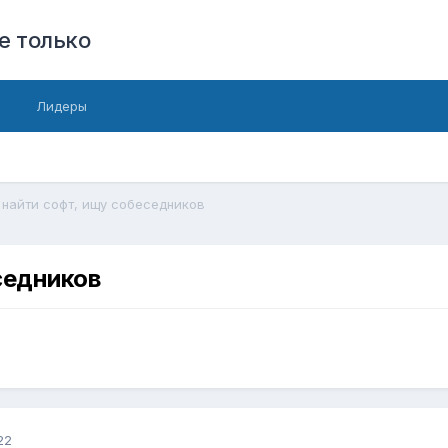
е только
Лидеры
найти софт, ищу собеседников
седников
22