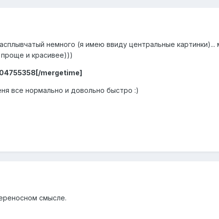
. расплывчатый немного (я имею ввиду центральные картинки).
к проще и красивее)))
104755358[/mergetime]
меня все нормально и довольно быстро :)
переносном смысле.