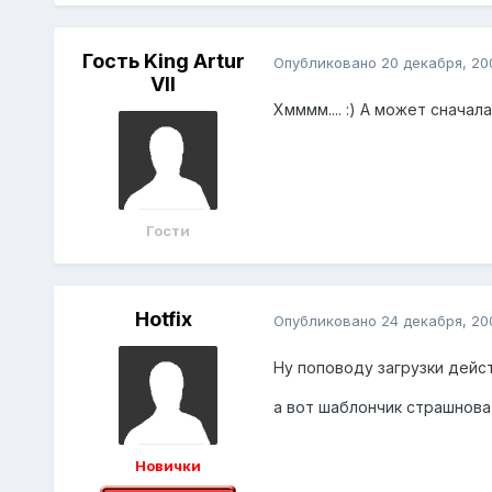
Гость King Artur
Опубликовано
20 декабря, 20
VII
Хмммм.... :) А может сначал
Гости
Hotfix
Опубликовано
24 декабря, 20
Ну поповоду загрузки дейст
а вот шаблончик страшнова
Новички