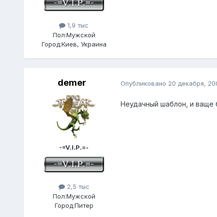
1,9 тыс
Пол:
Мужской
Город:
Киев, Украина
demer
Опубликовано
20 декабря, 20
Неудачный шаблон, и ваще б
-=V.I.P.=-
2,5 тыс
Пол:
Мужской
Город:
Питер