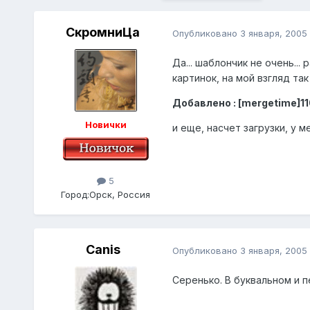
СкромниЦа
Опубликовано
3 января, 2005
Да... шаблончик не очень..
картинок, на мой взгляд та
Добавлено : [mergetime]1
Новички
и еще, насчет загрузки, у 
5
Город:
Орск, Россия
Canis
Опубликовано
3 января, 2005
Серенько. В буквальном и 