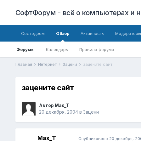
СофтФорум - всё о компьютерах и н
Софтодром
Обзор
Активность
Модераторы
Форумы
Календарь
Правила форума
Главная
Интернет
Зацени
зацените сайт
зацените сайт
Автор
Max_T
20 декабря, 2004
в
Зацени
Max_T
Опубликовано
20 декабря, 20