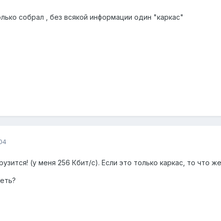
олько собрал , без всякой информации один "каркас"
04
узится! (у меня 256 Кбит/с). Если это только каркас, то что ж
реть?