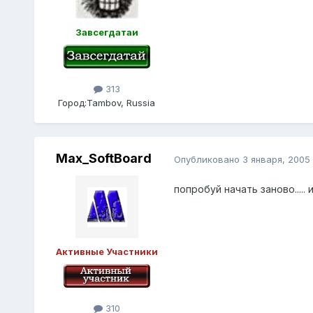
Завсегдатаи
313
Город:
Tambov, Russia
Max_SoftBoard
Опубликовано
3 января, 2005
попробуй начать заново.....
Активные Участники
310