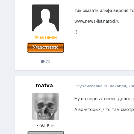
так сказать альфа версия т
www.news-list.narod.ru
:(
Участники
72
matva
Опубликовано
20 декабря, 20
Ну во первых очень долго гр
А во-вторых, что там смот
-=V.I.P.=-