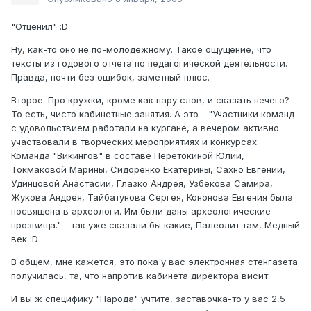
"Отценил" :D
Ну, как-то оно не по-молодежному. Такое ощущение, что
тексты из годового отчета по педагогической деятельности.
Правда, почти без ошибок, заметный плюс.
Второе. Про кружки, кроме как пару слов, и сказать нечего?
То есть, чисто кабинетные занятия. А это - "Участники команд
с удовольствием работали на кургане, а вечером активно
участвовали в творческих мероприятиях и конкурсах.
Команда "Викингов" в составе Перетокиной Юлии,
Токмаковой Марины, Сидоренко Екатерины, Сахно Евгении,
Удинцовой Анастасии, Глазко Андрея, Узбекова Самира,
Жукова Андрея, Тайбатунова Сергея, Кононова Евгения была
посвящена в археологи. Им были даны археологические
прозвища." - так уже сказали бы какие, Палеолит там, Медный
век :D
В общем, мне кажется, это пока у вас электронная стенгазета
получилась, та, что напротив кабинета директора висит.
И вы ж специфику "Народа" учтите, заставочка-то у вас 2,5