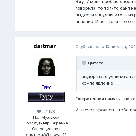
Ray
, У меня вообше операти
говорила, то тот-то файл н
выдергивал удлинитель из р
явление. И вот тока что он 
dartman
Опубликовано
10 августа, 200
Цитата
выдергивал удлинитель и
компа явление.
Гуру
Оперативная память - на то
И насчёт троянов - тебе по
1,7 тыс
Пол:
Мужской
Город:
Днепр, Украина
Операционная
система:
Windows 10