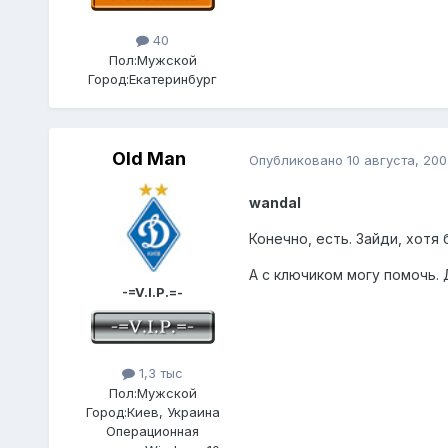
40
Пол:
Мужской
Город:
Екатеринбург
Old Man
Опубликовано
10 августа, 200
wandal
Конечно, есть. Зайди, хотя 
А с ключиком могу помочь. 
-=V.I.P.=-
1,3 тыс
Пол:
Мужской
Город:
Киев, Украина
Операционная