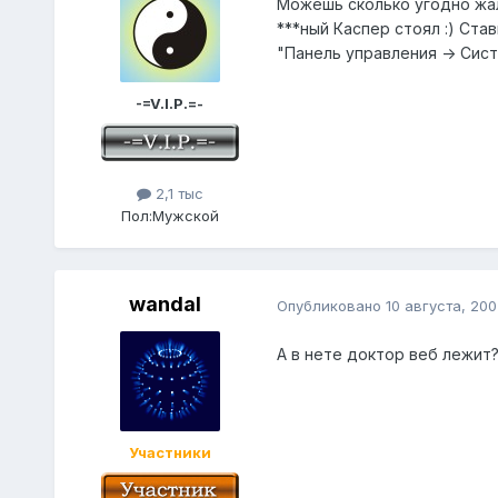
Можешь сколько угодно жал
***ный Каспер стоял :) Ста
"Панель управления -> Сис
-=V.I.P.=-
2,1 тыс
Пол:
Мужской
wandal
Опубликовано
10 августа, 200
А в нете доктор веб лежит?
Участники