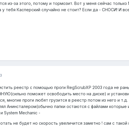
я из-за этого, потому и тормозит. Вот у меня сейчас только M
 а у тебя Касперский случайно не стоит? Если да - СНОСИ! И вс
3
истить реестр с помощью проги RegScrubXP 2003 года не ран
ЧНУЮ(сильно поможет освободить место на диске) и установи 
я, многие проги любят грузится в реестр потом из него и т.д
ял Анинсталером(обычно папки остаются с файлами которые ис
и System Mechanic -
ботать не будет но скорость увеличится заметно ! сам с такой