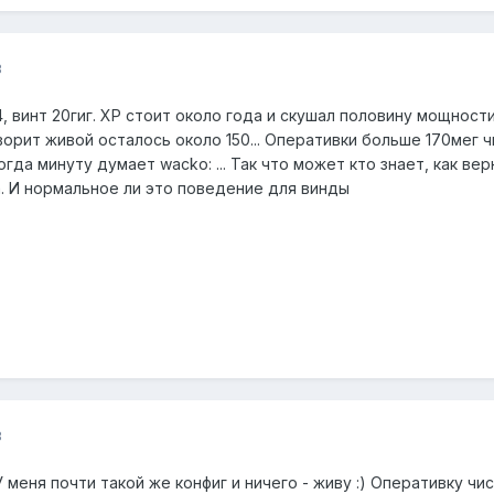
3
, винт 20гиг. ХР стоит около года и скушал половину мощности
оворит живой осталось около 150... Оперативки больше 170мег 
огда минуту думает wacko: ... Так что может кто знает, как ве
. И нормальное ли это поведение для винды
3
 меня почти такой же конфиг и ничего - живу :) Оперативку ч