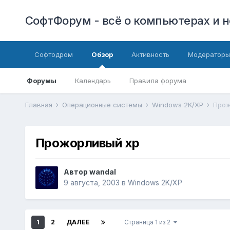
СофтФорум - всё о компьютерах и н
Софтодром
Обзор
Активность
Модераторы
Форумы
Календарь
Правила форума
Главная
Операционные системы
Windows 2K/XP
Прож
Прожорливый хр
Автор
wandal
9 августа, 2003
в
Windows 2K/XP
1
2
ДАЛЕЕ
Страница 1 из 2