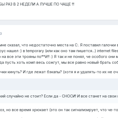
 РАЗ В 2 НЕДЕЛИ А ЛУЧШЕ ПО ЧАЩЕ !!!
3
мне сказал, что недостаточно места на С:. Я поставил галочки
нашел :) в temporary (или как оно там пишется...) internet files!!! 
о на все эти трояны по**й!!! :) Я так и не понял, че особого он
да пусть хоть комп весь сожгут, мы все равно новый брать соб
чки кинуть? И где лежат бэкапы? (хотя я и удалять-то их не оч
кий случайно не стоит? Если да - СНОСИ! И все станет на свои 
оз, но все время хрюкает (это он так сигнализирует, что че-т