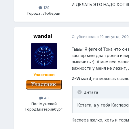
И ДЕЛАТЬ ЭТО НАДО ХОТЯБЫ
129
Город:
г. Люберцы
wandal
Опубликовано
10 августа, 200
Гыыы! Я фигею! Тока что он 
каспер мне два трояна и вирус 
вылечить :). А мне все равн
важности у меня не лежит, 
Участники
Z-Wizard
, не можешь ссыло
Цитата
40
Пол:
Мужской
Кстати, а у тебя Касперс
Город:
Екатеринбург
Каспера жалко, хоть и торм