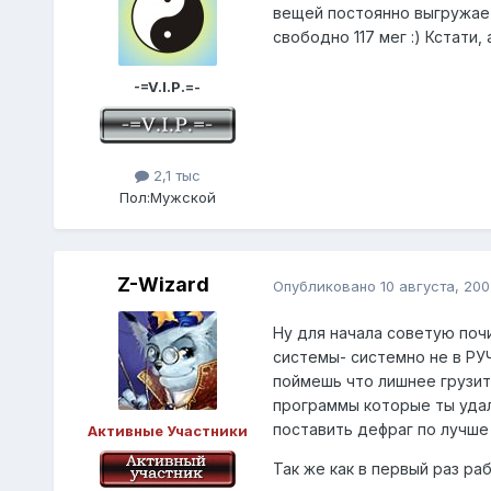
вещей постоянно выгружаетс
свободно 117 мег :) Кстати,
-=V.I.P.=-
2,1 тыс
Пол:
Мужской
Z-Wizard
Опубликовано
10 августа, 200
Ну для начала советую поч
системы- системно не в РУ
поймешь что лишнее грузитс
программы которые ты удал
поставить дефраг по лучше 
Активные Участники
Так же как в первый раз ра