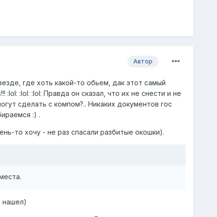
Автор
 везде, где хоть какой-то обьем, дак этот самый
:lol: :lol: :lol: Правда он сказал, что их не снести и не
и могут сделать с компом?.. Никаких документов гос
ираемся :) .
ень-то хочу - не раз спасали разбитые окошки).
места.
о нашел)