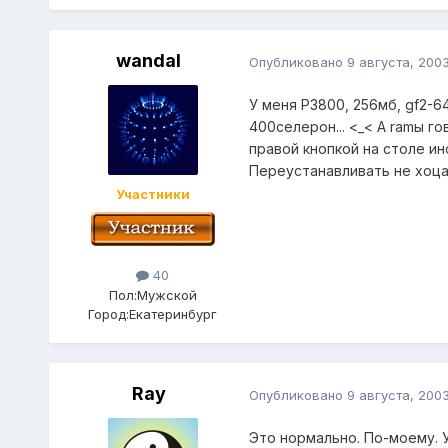
wandal
Опубликовано
9 августа, 200
У меня Р3800, 256мб, gf2-64
400селерон... <_< А ramы г
правой кнопкой на столе ин
Переустанавливать не хоца
Участники
40
Пол:
Мужской
Город:
Екатеринбург
Ray
Опубликовано
9 августа, 200
Это нормально. По-моему. У