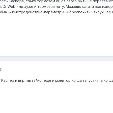
еть Каспера, тоько тормозом он от этого быть не перестанет.
вь Dr Web - не хуже и тормозов нету. Можешь кстати все наво
тема -> быстродействие-параметры -> обеспечить наилучшее
3
 Каспер и впрямь га*но, еще и монитор когда запустит, а когда