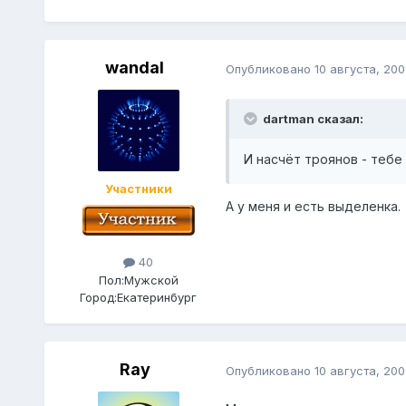
wandal
Опубликовано
10 августа, 200
dartman сказал:
И насчёт троянов - тебе 
Участники
А у меня и есть выделенка.
40
Пол:
Мужской
Город:
Екатеринбург
Ray
Опубликовано
10 августа, 200