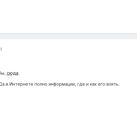
3
бы,
сюда
.
Да в Интернете полно информации, где и как его взять.