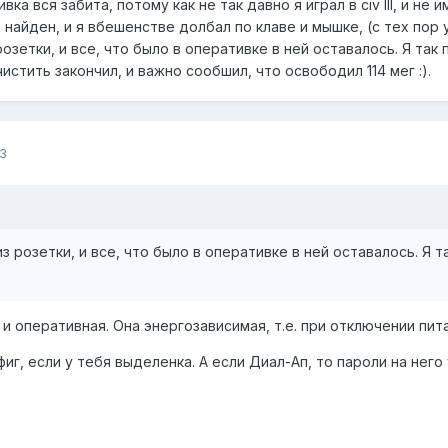
вка вся забита, потому как не так давно я играл в civ III, и н
е найден, и я вбешенстве долбал по клаве и мышке, (с тех пор 
озетки, и все, что было в оперативке в ней оставалось. Я та
чистить закончил, и важно сообшил, что освободил 114 мег :).
3
з розетки, и все, что было в оперативке в ней оставалось. Я
 и оперативная. Она энергозависимая, т.е. при отключении пит
фиг, если у тебя выделенка. А если Диал-Ап, то пароли на него