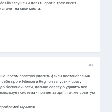
ozilla запущен и девять прог в трее висит -
е станет на свои места.
ьше, потом советую удалить файлы востановления
себе проги Filemon и Regmon запусти и сразу
. до бесконечности, дальше советую удалить все
пользует система - причем за зря), так же советую
 проблемой мучился!