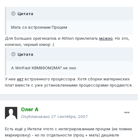
Цитата
Мать со встроеным Процем
Для больших оригиналов и Athlon приклепать
можно
. Но это,
конечно, черный юмор :(
Цитата
А WinFast K8M89OM2MA? не оно
У нее
нет
встроенного процессора. Хотя сборки материнских
плат вместе с уже установленными процессорами продаются.
Олег А
Опубликовано
27 сентября, 2007
Есть ещё у Интела чтото с интегрированным процом (не помню
маркировку) - но по отдельности (проц + мать) дешевле