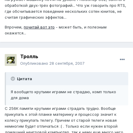
обработкой двух-трёх фотографий... Что уж говорить про RTS,
где обсчитывается поведение нескольких сотен юнитов, не
считая графических эффектов...
Впрочем,
почитай вот это
- может быть, и полезным
окажется...
Тролль
Опубликовано
28 сентября, 2007
Цитата
Я вообщето крутыми играми не страдаю, комп только
для дома
С 256К памяти крутыми играми страдать трудно. Вообще
прикупать к этой планке материнку и процессор значит к
колесу прикупать телегу. Причем от старой телеги новая
немногим будет отличаться :( . Только если нужен второй
домашний неигровой компьютер, так к нему еще много чего