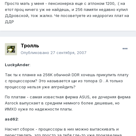
Просто мать у меня - пенсионерка еще с атлоном 1200, :( на
етот проц ничего уж не найдешь, и 256 памяти недавно купил
ДДровской, тож жалко. Че посоветуете из недорогих плат на
ДДР
Тролль
Опубликовано
27 сентября, 2007
LuckyAnder
:
Так ты к планке на 256K обычной DDR хочешь прикупить плату
с процессором? Это называется щи из топора :D . А только
процессор нельзя уже апгрейдить?
По платам - самая известная фирма ASUS, ее дочерняя фирма
Asrock выпускает в среднем немного более дешевые, но
ИМХО хуже по надежности платы.
asd62
:
Насчет сборок - процессоры в них можно вытаскивать и
переставлять, это просто за тебя где-то уже произведена